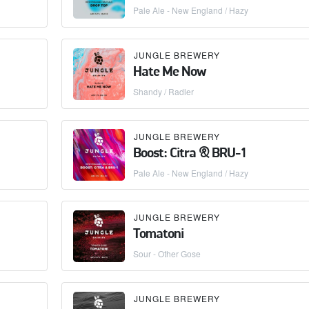
Pale Ale - New England / Hazy
JUNGLE BREWERY
Hate Me Now
Shandy / Radler
JUNGLE BREWERY
Boost: Citra & BRU-1
Pale Ale - New England / Hazy
JUNGLE BREWERY
Tomatoni
Sour - Other Gose
JUNGLE BREWERY