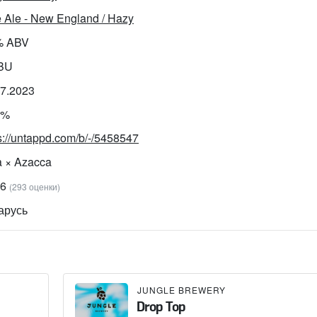
 Ale - New England / Hazy
% ABV
IBU
07.2023
3%
s://untappd.com/b/-/5458547
a × Azacca
16
(293 оценки)
арусь
JUNGLE BREWERY
Drop Top