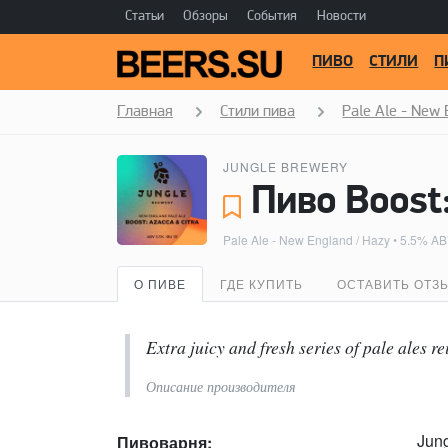
Статьи
Обзоры
События
Новости
ПИВО
СТИЛИ
П
Главная
Стили пива
Pale Ale - New 
JUNGLE BREWERY
Пиво Boost:
Pale Ale - New England / Hazy
• 5.5% AB
О ПИВЕ
ГДЕ КУПИТЬ
ОСТАВИТЬ ОТЗ
Extra juicy and fresh series of pale ales 
Описание производителя
Jun
Пивоварня: