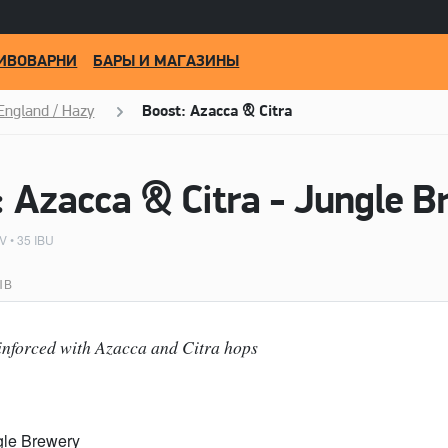
ИВОВАРНИ
БАРЫ И МАГАЗИНЫ
England / Hazy
Boost: Azacca & Citra
 Azacca & Citra - Jungle B
V • 35 IBU
ЫВ
reinforced with Azacca and Citra hops
gle Brewery