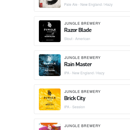
Pale Ale - New England / Hazy
JUNGLE BREWERY
Razor Blade
Stout - American
JUNGLE BREWERY
Rain Master
IPA - New England / Hazy
JUNGLE BREWERY
Brick City
IPA - Session
JUNGLE BREWERY