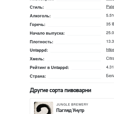
Pale
Стиль:
5.5
Алкоголь:
35 
Горечь:
25.
Начало выпуска:
13.
Плотность:
http
Untappd:
Citr
Хмель:
4.3
Рейтинг в Untappd:
Бел
Страна:
Другие сорта пивоварни
JUNGLE BREWERY
Пагляд Унутр