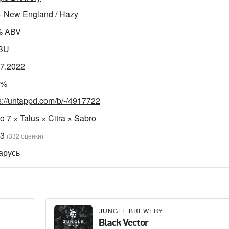
- New England / Hazy
% ABV
IBU
07.2022
5%
s://untappd.com/b/-/4917722
o 7 × Talus × Citra × Sabro
93
(332 оценки)
арусь
JUNGLE BREWERY
Black Vector