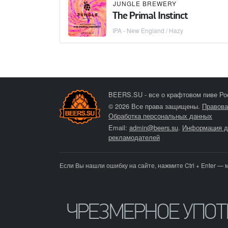
JUNGLE BREWERY
The Primal Instinct
IPA - New England / Hazy
BEERS.SU - все о крафтовом пиве Ро
© 2026 Все права защищены.
Правова
Обработка персональных данных
Email:
admin@beers.su
.
Информация д
рекламодателей
Если Вы нашли ошибку на сайте, нажмите Ctrl + Enter — 
ЧРЕЗМЕРНОЕ УПО