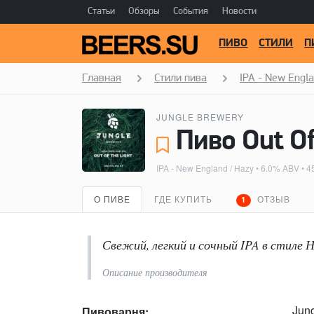
Статьи
Обзоры
События
Новости
ПИВО
СТИЛИ
П
Главная
Стили пива
IPA - New Engla
JUNGLE BREWERY
Пиво Out Of
IPA - New England / Hazy
• 6.0% ABV • 4
О ПИВЕ
ГДЕ КУПИТЬ
ОТЗЫВ
1
Свежий, легкий и сочный IPA в стиле Но
Описание производителя
Jun
Пивоварня: