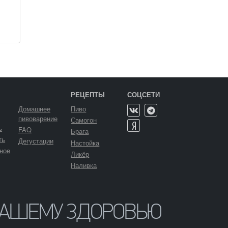
РЕЦЕПТЫ
СОЦСЕТИ
Домашнее
Пиво
пивоварение
Самогон
ь
FAQ
Брага
ть
Дегустации
Настойка
ное
Ликёр
Наливка
ВАШЕМУ ЗДОРОВЬЮ