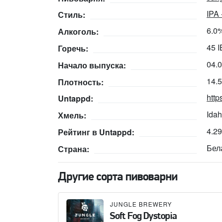
IPA 
Стиль:
6.0
Алкоголь:
45 
Горечь:
04.
Начало выпуска:
14.
Плотность:
http
Untappd:
Idah
Хмель:
4.2
Рейтинг в Untappd:
Бел
Страна:
Другие сорта пивоварни
JUNGLE BREWERY
Soft Fog Dystopia