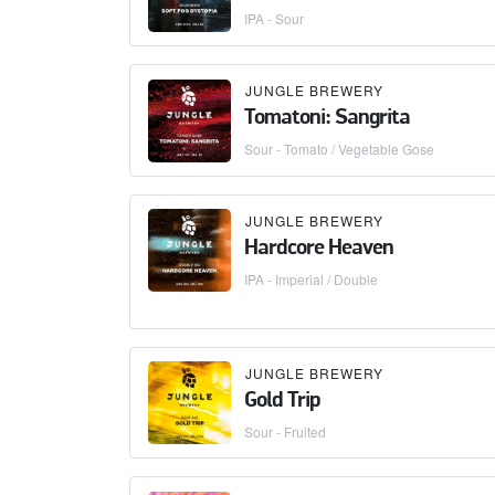
IPA - Sour
JUNGLE BREWERY
Tomatoni: Sangrita
Sour - Tomato / Vegetable Gose
JUNGLE BREWERY
Hardcore Heaven
IPA - Imperial / Double
JUNGLE BREWERY
Gold Trip
Sour - Fruited