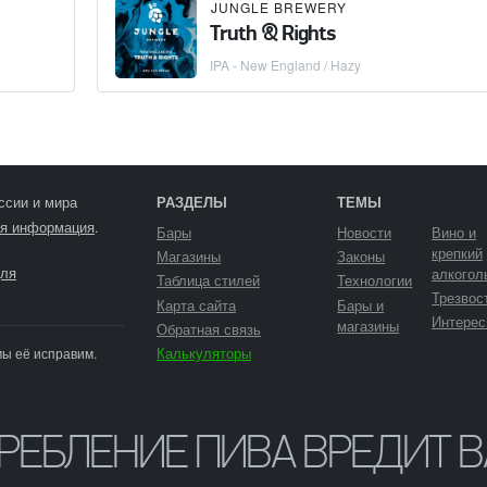
JUNGLE BREWERY
Truth & Rights
IPA - New England / Hazy
ссии и мира
РАЗДЕЛЫ
ТЕМЫ
я информация
.
Бары
Новости
Вино и
крепкий
Магазины
Законы
ля
алкогол
Таблица стилей
Технологии
Трезвос
Карта сайта
Бары и
Интерес
магазины
Обратная связь
Калькуляторы
мы её исправим.
ТРЕБЛЕНИЕ ПИВА ВРЕДИТ 