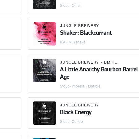
Stout - Other
JUNGLE BREWERY
Shaker: Blackcurrant
IPA - Milkshake
JUNGLE BREWERY
×
DM HOMEBREWERY
A Little Anarchy Bourbon Barrel
Age
Stout - Imperial / Double
JUNGLE BREWERY
Black Energy
Stout - Coffee