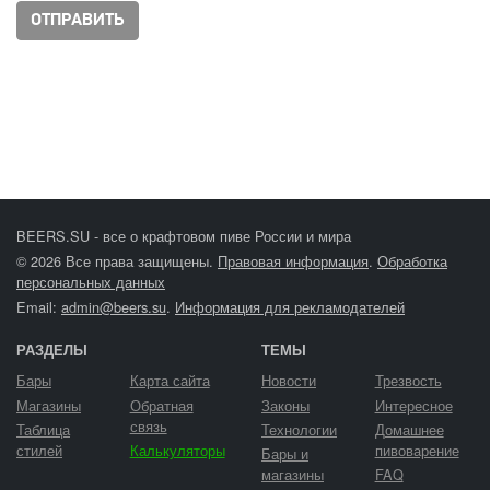
BEERS.SU - все о крафтовом пиве России и мира
© 2026 Все права защищены.
Правовая информация
.
Обработка
персональных данных
Email:
admin@beers.su
.
Информация для рекламодателей
РАЗДЕЛЫ
ТЕМЫ
Бары
Карта сайта
Новости
Трезвость
Магазины
Обратная
Законы
Интересное
связь
Таблица
Технологии
Домашнее
стилей
Калькуляторы
пивоварение
Бары и
магазины
FAQ