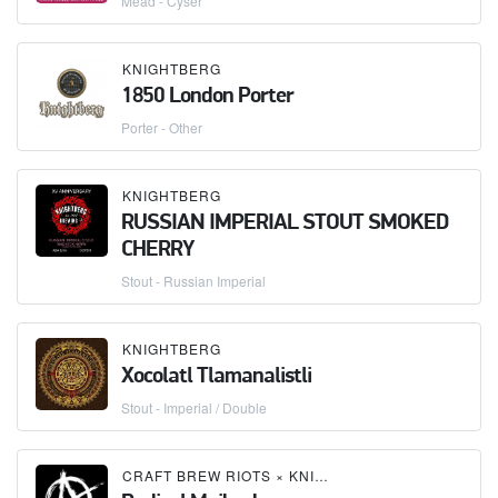
Mead - Cyser
KNIGHTBERG
1850 London Porter
Porter - Other
KNIGHTBERG
RUSSIAN IMPERIAL STOUT SMOKED
CHERRY
Stout - Russian Imperial
KNIGHTBERG
Xocolatl Tlamanalistli
Stout - Imperial / Double
CRAFT BREW RIOTS
×
KNIGHTBERG