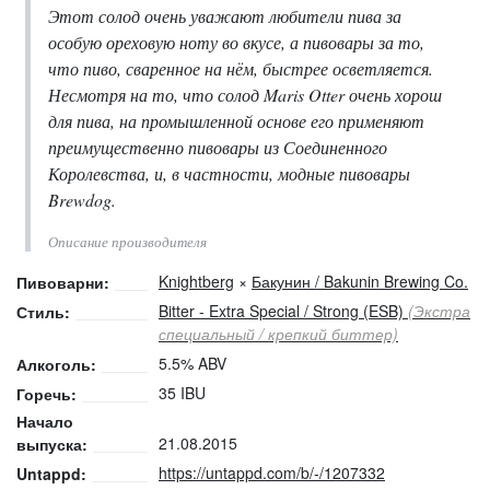
Этот солод очень уважают любители пива за
особую ореховую ноту во вкусе, а пивовары за то,
что пиво, сваренное на нём, быстрее осветляется.
Несмотря на то, что солод Maris Otter очень хорош
для пива, на промышленной основе его применяют
преимущественно пивовары из Соединенного
Королевства, и, в частности, модные пивовары
Brewdog.
Описание производителя
Knightberg
×
Бакунин / Bakunin Brewing Co.
Пивоварни:
Bitter - Extra Special / Strong (ESB)
(Экстра
Стиль:
специальный / крепкий биттер)
5.5% ABV
Алкоголь:
35 IBU
Горечь:
Начало
21.08.2015
выпуска:
https://untappd.com/b/-/1207332
Untappd: