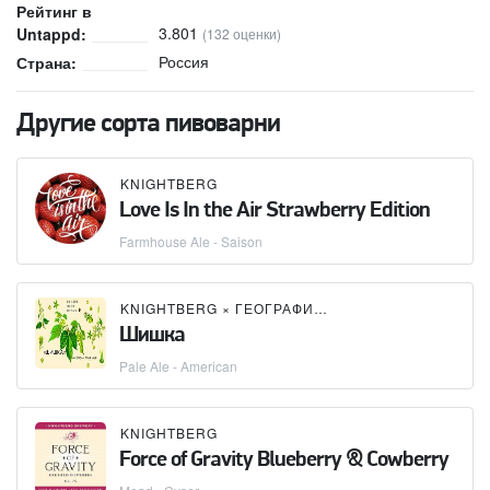
Рейтинг в
3.801
Untappd:
(132 оценки)
Россия
Страна:
Другие сорта пивоварни
KNIGHTBERG
Love Is In the Air Strawberry Edition
Farmhouse Ale - Saison
KNIGHTBERG
×
ГЕОГРАФИЯ & ХМЕЛЬ
Шишка
Pale Ale - American
KNIGHTBERG
Force of Gravity Blueberry & Cowberry