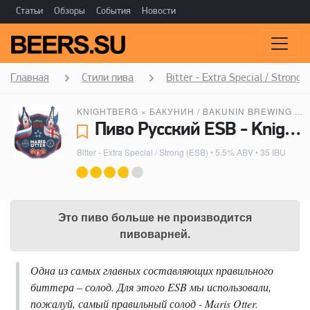
Статьи
Обзоры
События
Новости
Главная
Стили пива
Bitter - Extra Special / Strong 
KNIGHTBERG
×
БАКУНИН / BAKUNIN BREWING CO.
Пиво Русский ESB - Knightberg, Бакунин / Bakunin Brewing Co.
Bitter - Extra Special / Strong (ESB)
• 5.5% ABV • 35 IBU
Это пиво больше не производится
пивоварней.
Одна из самых главных составляющих правильного
биттера – солод. Для этого ESB мы использовали,
пожалуй, самый правильный солод - Maris Otter.