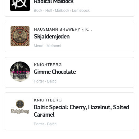
Radical Maibock
Bock - Hell / Maibock / Lentebock
HAUSMANN BREWERY
×
KNIGHTBERG
Skjaldemjøden
Mead - Melomel
KNIGHTBERG
Gimme Chocolate
Porter - Baltic
KNIGHTBERG
Baltic Special: Cherry, Hazelnut, Salted
Caramel
Porter - Baltic