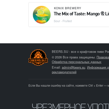
KONIX BREWERY
The Mix of Taste: Mango & L
Sour - Fruited
BEERS.SU - все о крафтовом пиве Ро
© 2026 Все права защищены.
Правова
Обработка персональных данных
Email:
admin@beers.su
.
Информация д
рекламодателей
Если Вы нашли ошибку на сайте, нажмите Ctrl + Enter — 
ЧРЕЗМЕРНОЕ УПО