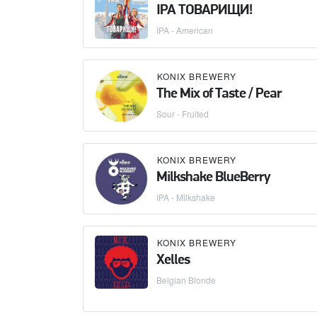
IPA ТОВАРИЩИ!
IPA - American
KONIX BREWERY
The Mix of Taste / Pear
Sour - Fruited
KONIX BREWERY
Milkshake BlueBerry
IPA - Milkshake
KONIX BREWERY
Xelles
Belgian Blonde