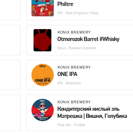
Philtre
IPA - New England / Hazy
KONIX BREWERY
Otmorozok Barrel #Whisky
Stout - Russian Imperial
KONIX BREWERY
ONE IPA
IPA - American
KONIX BREWERY
Кондитерский кислый эль
Матрешка | Вишня, Голубика
Pale Ale - Fruited