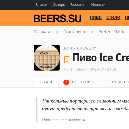
Статьи
Обзоры
События
Новости
ПИВО
СТИЛИ
П
Главная
Стили пива
Porter - Baltic
KONIX BREWERY
Пиво Ice Cr
Porter - Baltic
• 7.0% ABV • 20 IBU
О ПИВЕ
ГДЕ КУПИТЬ
ОСТАВИТЬ 
2
Уникальные портеры со сливочным мяг
будут представлены три вкуса: пломби
Описание производителя