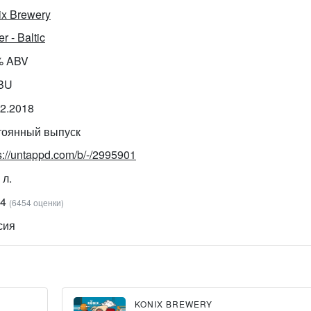
ix Brewery
er - Baltic
% ABV
IBU
12.2018
тоянный выпуск
s://untappd.com/b/-/2995901
 л.
84
(6454 оценки)
сия
KONIX BREWERY