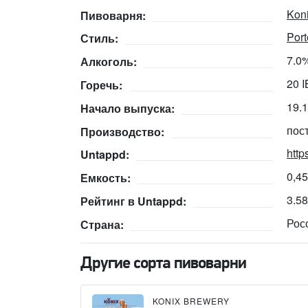
Kon
Пивоварня:
Port
Стиль:
7.0
Алкоголь:
20 
Горечь:
19.
Начало выпуска:
пос
Производство:
http
Untappd:
0,45
Емкость:
3.5
Рейтинг в Untappd:
Рос
Страна:
Другие сорта пивоварни
KONIX BREWERY