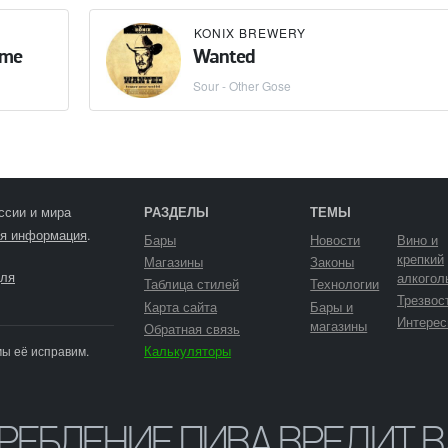
KONIX BREWERY
ime
Wanted
Sour - Other Gose
ссии и мира
РАЗДЕЛЫ
ТЕМЫ
я информация
.
Бары
Новости
Вино и
крепкий
Магазины
Законы
ля
алкогол
Таблица стилей
Технологии
Трезвос
Карта сайта
Бары и
Интерес
магазины
Обратная связь
Калькуляторы
мы её исправим.
ТРЕБЛЕНИЕ ПИВА ВРЕДИТ 