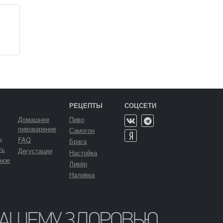
РЕЦЕПТЫ
СОЦСЕТИ
Домашнее
Пиво
пивоварение
Самогон
ь
FAQ
Брага
ть
Дегустации
Настойка
ное
Ликёр
Наливка
ВАШЕМУ ЗДОРОВЬЮ