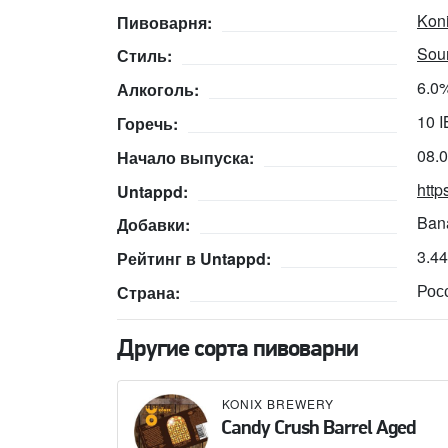
Kon
Пивоварня:
Sour
Стиль:
6.0
Алкоголь:
10 
Горечь:
08.
Начало выпуска:
http
Untappd:
Ban
Добавки:
3.4
Рейтинг в Untappd:
Рос
Страна:
Другие сорта пивоварни
KONIX BREWERY
Candy Crush Barrel Aged