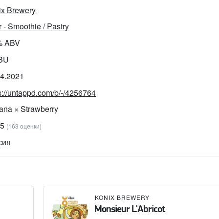
ix Brewery
 - Smoothie / Pastry
% ABV
IBU
04.2021
s://untappd.com/b/-/4256764
ana × Strawberry
45
(163 оценки)
сия
KONIX BREWERY
Monsieur L'Abricot