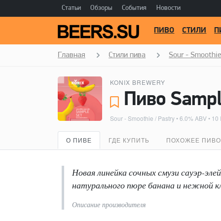
Статьи
Обзоры
События
Новости
ПИВО
СТИЛИ
П
Главная
Стили пива
Sour - Smoothie
KONIX BREWERY
Sour - Smoothie / Pastry
• 6.0% ABV • 10
О ПИВЕ
ГДЕ КУПИТЬ
ПОХОЖЕЕ ПИВО
Новая линейка сочных смузи сауэр-элей
натурального пюре банана и нежной к
Описание производителя