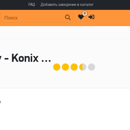
FAQ
Добавить заведение в каталог
0
Поиск:
Пиво Sample Set Banana & Strawberry - Konix Brewery
м