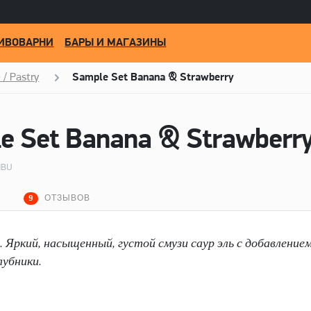
ИВОВАРНИ
БАРЫ И МАГАЗИНЫ
 / Pastry
Sample Set Banana & Strawberry
 IBU
ОТЗЫВОВ
9
. Яркий, насыщенный, густой смузи саур эль с добавление
лубники.