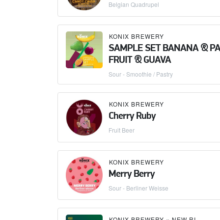
Belgian Quadrupel
KONIX BREWERY
SAMPLE SET BANANA & P
FRUIT & GUAVA
Sour - Smoothie / Pastry
KONIX BREWERY
Cherry Ruby
Fruit Beer
KONIX BREWERY
Merry Berry
Sour - Berliner Weisse
KONIX BREWERY
×
NEW RIGA'S BREWERY