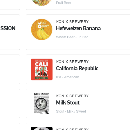
Fruit Beer
KONIX BREWERY
ASSION
Hefeweizen Banana
Wheat Beer - Fruited
KONIX BREWERY
California Republic
IPA - American
KONIX BREWERY
Milk Stout
Stout - Milk / Sweet
KONIX BREWERY