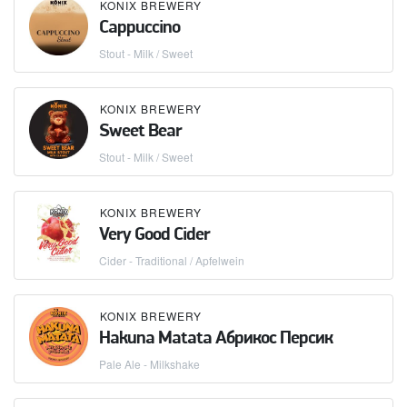
KONIX BREWERY
Cappuccino
Stout - Milk / Sweet
KONIX BREWERY
Sweet Bear
Stout - Milk / Sweet
KONIX BREWERY
Very Good Cider
Cider - Traditional / Apfelwein
KONIX BREWERY
Hakuna Matata Абрикос Персик
Pale Ale - Milkshake