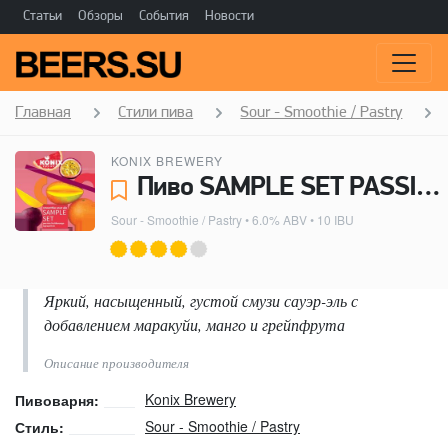
Статьи
Обзоры
События
Новости
Главная
Стили пива
Sour - Smoothie / Pastry
KONIX BREWERY
Пиво SAMPLE SET PASSION FRUIT & MANGO & GRAPEFRUIT - Konix Brewery
Sour - Smoothie / Pastry
• 6.0% ABV • 10 IBU
Яркий, насыщенный, густой смузи сауэр-эль с
добавлением маракуйи, манго и грейпфрута
Описание производителя
Konix Brewery
Пивоварня:
Sour - Smoothie / Pastry
Стиль: