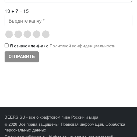
13 + ? = 15
Я ознакомлен(-а) с
Политикой конфиденциальности
BEERS.SU - все о крафтовом пиве России и мира
© 2026 Все права защищены.
Правовая информация
.
Обработка
персональных данных
Email:
admin@beers.su
.
Информация для рекламодателей