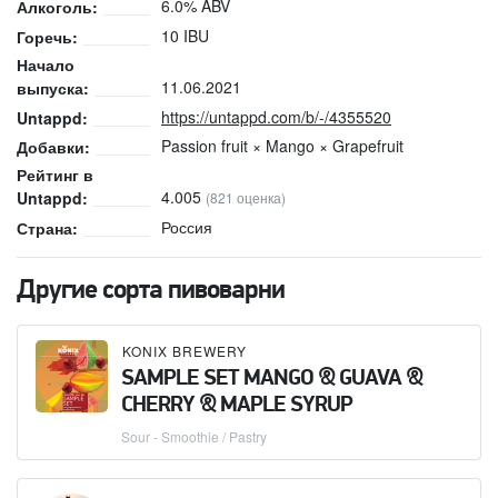
6.0% ABV
Алкоголь:
10 IBU
Горечь:
Начало
11.06.2021
выпуска:
https://untappd.com/b/-/4355520
Untappd:
Passion fruit × Mango × Grapefruit
Добавки:
Рейтинг в
4.005
Untappd:
(821 оценка)
Россия
Страна:
Другие сорта пивоварни
KONIX BREWERY
SAMPLE SET MANGO & GUAVA &
CHERRY & MAPLE SYRUP
Sour - Smoothie / Pastry