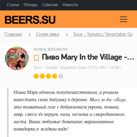
Статьи
Обзоры
События
Новости
Главная
Стили пива
Sour - Tomato / Vegetable Gos
KONIX BREWERY
Пиво Mary In the Village - Konix Brewery
Sour - Tomato / Vegetable Gose
• 5.2% ABV • 10 IBU
Наша Мэри вдоволь попутешествовала, и решила
навестить свою бабушку в деревне. Mary in the village,
это томатный гозе с добавлением укропа, тмина,
лавр, смеси 4х перцев, чили, чеснока и смородинового
листа. Ваши любимые домашние маринованные
помидорки в жидком виде!