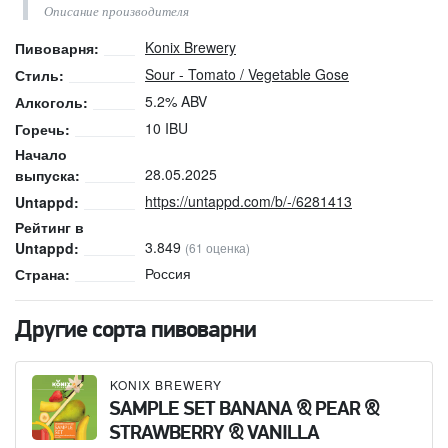
Описание производителя
Konix Brewery
Пивоварня:
Sour - Tomato / Vegetable Gose
Стиль:
5.2% ABV
Алкоголь:
10 IBU
Горечь:
Начало
28.05.2025
выпуска:
https://untappd.com/b/-/6281413
Untappd:
Рейтинг в
3.849
Untappd:
(61 оценка)
Россия
Страна:
Другие сорта пивоварни
KONIX BREWERY
SAMPLE SET BANANA & PEAR &
STRAWBERRY & VANILLA