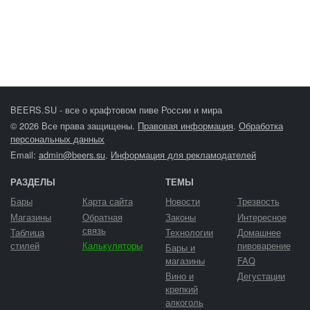
BEERS.SU - все о крафтовом пиве России и мира
© 2026 Все права защищены.
Правовая информация
.
Обработка
персональных данных
Email:
admin@beers.su
.
Информация для рекламодателей
РАЗДЕЛЫ
ТЕМЫ
Бары
Карта сайта
Новости
Трезвость
Магазины
Обратная
Законы
Интересное
связь
Таблица
Технологии
Домашнее
стилей
Калькуляторы
пивоварение
Бары и
магазины
FAQ
Вино и
Дегустации
крепкий
алкоголь