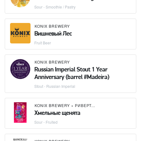
Sour - Smoothie / Pastry
KONIX BREWERY
Вишневый Лес
Fruit Beer
KONIX BREWERY
Russian Imperial Stout 1 Year
Anniversary (barrel #Madeira)
Stout - Russian Imperial
KONIX BREWERY
×
РИВЕРТОМ
Хмельные щенята
Sour - Fruited