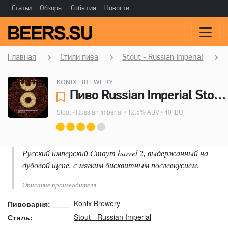
Статьи
Обзоры
События
Новости
Главная
Стили пива
Stout - Russian Imperial
KONIX BREWERY
Пиво Russian Imperial Stout #Biscuit - Konix Brewery
Stout - Russian Imperial
• 12.5% ABV • 40 IBU
Русский имперский Стаут barrel 2, выдержанный на
дубовой щепе, с мягким бисквитным послевкусием.
Описание производителя
Konix Brewery
Пивоварня:
Stout - Russian Imperial
Стиль: