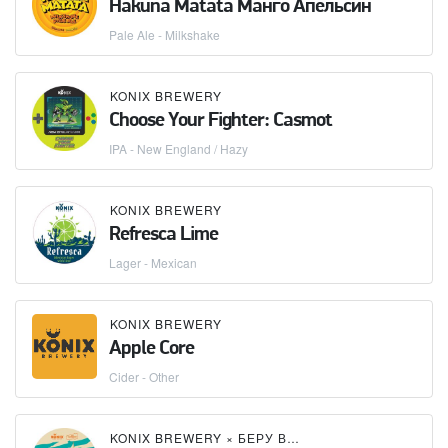
Hakuna Matata Манго Апельсин
Pale Ale - Milkshake
KONIX BREWERY
Choose Your Fighter: Casmot
IPA - New England / Hazy
KONIX BREWERY
Refresca Lime
Lager - Mexican
KONIX BREWERY
Apple Core
Cider - Other
KONIX BREWERY
×
БЕРУ ВЫХОДНОЙ