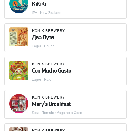
KiKiKi
IPA - New Zealand
KONIX BREWERY
Два Путя
Lager - Helles
KONIX BREWERY
Con Mucho Gusto
Lager - Pale
KONIX BREWERY
Mary’s Breakfast
Sour - Tomato / Vegetable Gose
KONIX BREWERY