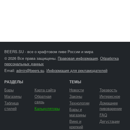
BEERS.SU - все о крафтовом пиве России и мира
© 2026 Все права защищены.
Правовая информация
.
Обработка
персональных данных
Email:
admin@beers.su
.
Информация для рекламодателей
РАЗДЕЛЫ
ТЕМЫ
Бары
Карта сайта
Новости
Трезвость
Магазины
Обратная
Законы
Интересное
связь
Таблица
Технологии
Домашнее
стилей
Калькуляторы
пивоварение
Бары и
магазины
FAQ
Вино и
Дегустации
крепкий