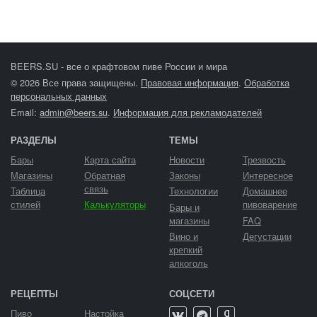
BEERS.SU - все о крафтовом пиве России и мира
© 2026 Все права защищены.
Правовая информация
.
Обработка
персональных данных
Email:
admin@beers.su
.
Информация для рекламодателей
РАЗДЕЛЫ
ТЕМЫ
Бары
Карта сайта
Новости
Трезвость
Магазины
Обратная
Законы
Интересное
связь
Таблица
Технологии
Домашнее
стилей
Калькуляторы
пивоварение
Бары и
магазины
FAQ
Вино и
Дегустации
крепкий
алкоголь
РЕЦЕПТЫ
СОЦСЕТИ
Пиво
Настойка