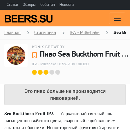
Статьи
Обзоры
События
Новости
Главная
Стили пива
IPA - Milkshake
Sea Buck
KONIX BREWERY
Пиво Sea Buckthorn Fruit IPA - Konix Brewery
IPA - Milkshake
• 6.5% ABV • 30 IBU
Это пиво больше не производится
пивоварней.
Sea Buckthorn Fruit IPA
— бархатистый светлый эль
насыщенного жёлтого цвета, сваренный с добавлением
лактозы и облепихи. Неповторимый фруктовый аромат и