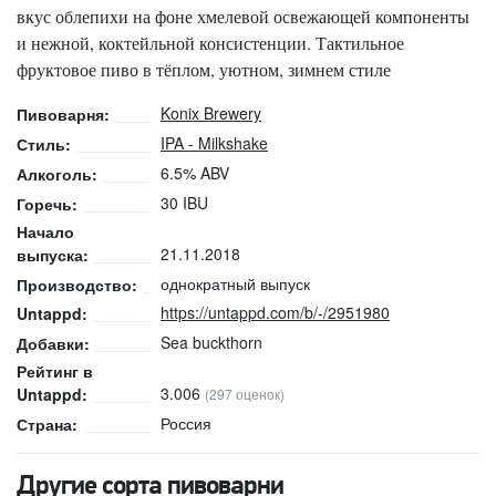
вкус облепихи на фоне хмелевой освежающей компоненты
и нежной, коктейльной консистенции. Тактильное
фруктовое пиво в тёплом, уютном, зимнем стиле
Konix Brewery
Пивоварня:
IPA - Milkshake
Стиль:
6.5% ABV
Алкоголь:
30 IBU
Горечь:
Начало
21.11.2018
выпуска:
однократный выпуск
Производство:
https://untappd.com/b/-/2951980
Untappd:
Sea buckthorn
Добавки:
Рейтинг в
3.006
Untappd:
(297 оценок)
Россия
Страна:
Другие сорта пивоварни