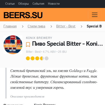
Статьи
Обзоры
События
Новости
Главная
Стили пива
Bitter - Best
Special Bit
KONIX BREWERY
Пиво Special Bitter - Konix Brewery
Bitter - Best
• 4.7% ABV • 25 IBU
Светлый британский эль, на хмелях Goldings и Fuggle.
Лёгкие древесные, фруктовые фруктовые нотки, так
свойственные биттеру. Сбалансированный солодово-
хмелевой вкус и умеренная горечь.
Описание производителя
Konix Brewery