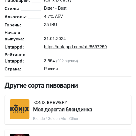
Пивоварня:
Bitter - Best
Стиль:
4.7% ABV
Алкоголь:
25 IBU
Горечь:
Начало
31.01.2024
выпуска:
https://untappd.com/b/-/5697259
Untappd:
Рейтинг в
3.554
Untappd:
(202 оценки)
Россия
Страна:
Другие сорта пивоварни
KONIX BREWERY
Моя дорогая блондинка
Blonde / Golden Ale - Other