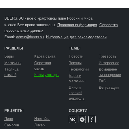
BEERS.SU - все о крафтовом пиве России и мира
© 2026 Все права защищены.
Правовая информация
.
Обработка
персональных данных
Email:
admin@beers.su
.
Информация для рекламодателей
РАЗДЕЛЫ
ТЕМЫ
Бары
Карта сайта
Новости
Трезвость
Магазины
Обратная
Законы
Интересное
связь
Таблица
Технологии
Домашнее
стилей
Калькуляторы
пивоварение
Бары и
магазины
FAQ
Вино и
Дегустации
крепкий
алкоголь
РЕЦЕПТЫ
СОЦСЕТИ
Пиво
Настойка
Самогон
Ликёр