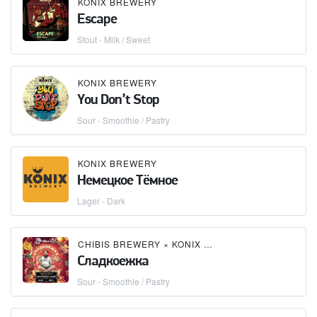
KONIX BREWERY
Escape
Stout - Milk / Sweet
KONIX BREWERY
You Don’t Stop
Sour - Smoothie / Pastry
KONIX BREWERY
Немецкое Тёмное
Lager - Dark
CHIBIS BREWERY
×
KONIX BREWERY
×
SAMOVAR 
Сладкоежка
Sour - Smoothie / Pastry