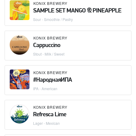
KONIX BREWERY
SAMPLE SET MANGO & PINEAPPLE
Sour - Smoothie / Pastry
KONIX BREWERY
Cappuccino
Stout - Milk / Sweet
KONIX BREWERY
#НароднаяИПА
IPA - American
KONIX BREWERY
Refresca Lime
Lager - Mexican