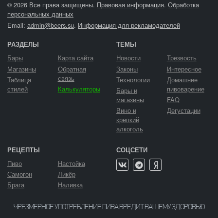
© 2026 Все права защищены.
Правовая информация
.
Обработка
персональных данных
Email:
admin@beers.su
.
Информация для рекламодателей
РАЗДЕЛЫ
ТЕМЫ
Бары
Карта сайта
Новости
Трезвость
Магазины
Обратная
Законы
Интересное
связь
Таблица
Технологии
Домашнее
стилей
Калькуляторы
пивоварение
Бары и
магазины
FAQ
Вино и
Дегустации
крепкий
алкоголь
РЕЦЕПТЫ
СОЦСЕТИ
Пиво
Настойка
Самогон
Ликёр
Брага
Наливка
ЧРЕЗМЕРНОЕ УПОТРЕБЛЕНИЕ ПИВА ВРЕДИТ ВАШЕМУ ЗДОРОВЬЮ