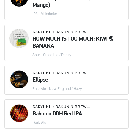
Mango)
IPA - Milkshake
БАКУНИН / BAKUNIN BREWING CO.
HOW MUCH IS TOO MUCH: KIWI &
BANANA
Sour - Smoothie / Pastry
БАКУНИН / BAKUNIN BREWING CO.
Ellipse
Pale Ale - New England / Hazy
БАКУНИН / BAKUNIN BREWING CO.
Bakunin DDH Red IPA
Dark Ale