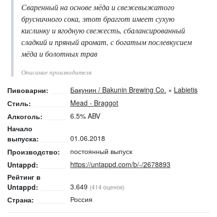
Сваренный на основе мёда и свежевыжатого
брусничного сока, этот браггот имеет сухую
кислинку и ягодную свежесть, сбалансированный
сладкий и пряный аромат, с богатым послевкусием
мёда и болотных трав
Описание производителя
Бакунин / Bakunin Brewing Co.
×
Labietis
Пивоварни:
Mead - Braggot
Стиль:
6.5% ABV
Алкоголь:
Начало
01.06.2018
выпуска:
постоянный выпуск
Производство:
https://untappd.com/b/-/2678893
Untappd:
Рейтинг в
3.649
Untappd:
(414 оценок)
Россия
Страна: