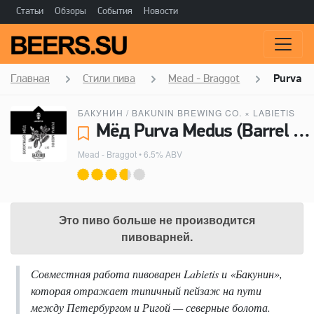
Статьи
Обзоры
События
Новости
Главная
Стили пива
Mead - Braggot
Purva M
БАКУНИН / BAKUNIN BREWING CO.
×
LABIETIS
Мёд Purva Medus (Barrel Aged) - Бакунин / Bakunin Brewing Co., Labietis
Mead - Braggot
• 6.5% ABV
Это пиво больше не производится
пивоварней.
Совместная работа пивоварен Labietis и «Бакунин»,
которая отражает типичный пейзаж на пути
между Петербургом и Ригой — северные болота.