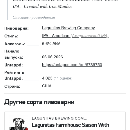
IPA. Created with Iron Maiden
Описание производителя
Lagunitas Brewing Company
Пивоварня:
IPA - American
(Американский IPA)
Стиль:
6.6% ABV
Алкоголь:
Начало
06.06.2026
выпуска:
https://untappd.com/b/-/6739750
Untappd:
Рейтинг в
4.023
Untappd:
(11 оценок)
США
Страна:
Другие сорта пивоварни
LAGUNITAS BREWING COMPANY
Lagunitas Farmhouse Saison With