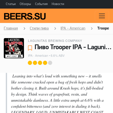
Статьи
Обзоры
События
Новости
Главная
Стили пива
IPA - American
Trooper 
LAGUNITAS BREWING COMPANY
Пиво Trooper IPA - Lagunitas Brewing Company
IPA - American
• 6.6% ABV
Leaning into what’s loud with something new – it smells
like someone cracked open a bag of fresh hops and didn’t
bother closing it. Built around Krush hops, it’s full-bodied
by design. Think waves of grapefruit, resin, and
unmistakable dankness. A little extra umph at 6.6% with a
confident bitterness (and zero interest in dialing it back).
LEGENDARY. LOUD. UNMISTAKABLY WEST COAST