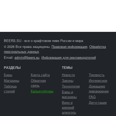
BEERS.SU - все о крафтовом пиве России и мира
© 2026 Все права защищены.
Правовая информация
.
Обработка
персональных данных
Email:
admin@beers.su
.
Информация для рекламодателей
РАЗДЕЛЫ
ТЕМЫ
Бары
Карта сайта
Новости
Трезвость
Магазины
Обратная
Законы
Интересное
связь
Таблица
Технологии
Домашнее
стилей
Калькуляторы
пивоварение
Бары и
магазины
FAQ
Вино и
Дегустации
крепкий
алкоголь