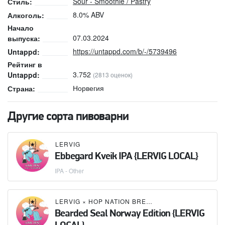
Sour - Smoothie / Pastry
Стиль:
8.0% ABV
Алкоголь:
Начало
07.03.2024
выпуска:
https://untappd.com/b/-/5739496
Untappd:
Рейтинг в
3.752
Untappd:
(2813 оценок)
Норвегия
Страна:
Другие сорта пивоварни
LERVIG
Ebbegard Kveik IPA {LERVIG LOCAL}
IPA - Other
LERVIG
×
HOP NATION BREWING CO
Bearded Seal Norway Edition {LERVIG