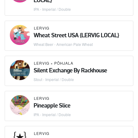
LOCAL}
IPA - Imperial / Double
LERVIG
Wheat Street USA {LERVIG LOCAL}
Wheat Beer - American Pale Wheat
LERVIG
×
PÕHJALA
Silent Exchange By Rackhouse
Stout - Imperial / Double
LERVIG
Pineapple Slice
IPA - Imperial / Double
LERVIG