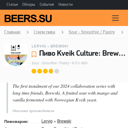
Статьи
Обзоры
События
Новости
Главная
Стили пива
Sour - Smoothie / Pastry
LERVIG
×
BREWSKI
Пиво Kveik Culture: Brewski - Lervig, Brewski
Sour - Smoothie / Pastry
• 8.0% ABV
The first instalment of our 2024 collaboration series with
long time friends, Brewski. A fruited sour with mango and
vanilla fermented with Norwegian Kveik yeast.
Описание производителя
Lervig
×
Brewski
Пивоварни: