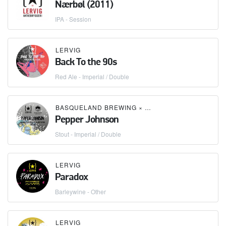
Nærbøl (2011)
IPA - Session
LERVIG
Back To the 90s
Red Ale - Imperial / Double
BASQUELAND BREWING
×
LERVIG
Pepper Johnson
Stout - Imperial / Double
LERVIG
Paradox
Barleywine - Other
LERVIG