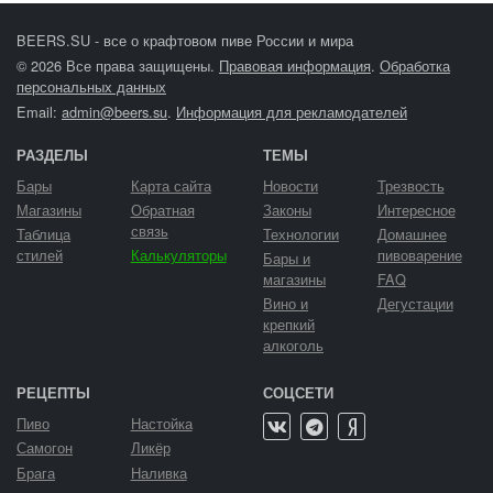
BEERS.SU - все о крафтовом пиве России и мира
© 2026 Все права защищены.
Правовая информация
.
Обработка
персональных данных
Email:
admin@beers.su
.
Информация для рекламодателей
РАЗДЕЛЫ
ТЕМЫ
Бары
Карта сайта
Новости
Трезвость
Магазины
Обратная
Законы
Интересное
связь
Таблица
Технологии
Домашнее
стилей
Калькуляторы
пивоварение
Бары и
магазины
FAQ
Вино и
Дегустации
крепкий
алкоголь
РЕЦЕПТЫ
СОЦСЕТИ
Пиво
Настойка
Самогон
Ликёр
Брага
Наливка