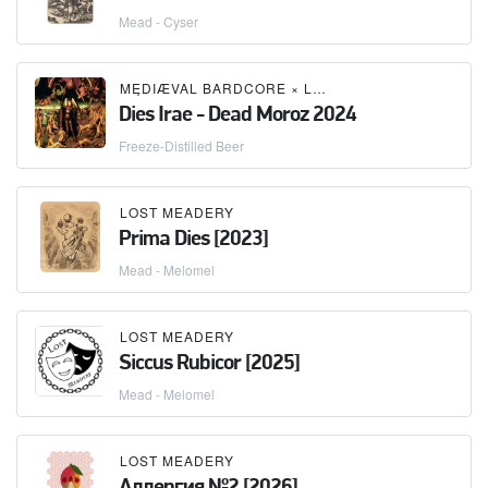
Mead - Cyser
MĘDIÆVAL BARDCORE
×
LOST MEADERY
Dies Irae - Dead Moroz 2024
Freeze-Distilled Beer
LOST MEADERY
Prima Dies [2023]
Mead - Melomel
LOST MEADERY
Siccus Rubicor [2025]
Mead - Melomel
LOST MEADERY
Аллергия №2 [2026]