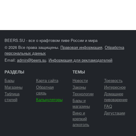
BEERS.SU - все о крафтовом пиве России и мира
© 2026 Все права защищены.
Правовая информация
.
Обработка
персональных данных
Email:
admin@beers.su
.
Информация для рекламодателей
РАЗДЕЛЫ
ТЕМЫ
Бары
Карта сайта
Новости
Трезвость
Магазины
Обратная
Законы
Интересное
связь
Таблица
Технологии
Домашнее
стилей
Калькуляторы
пивоварение
Бары и
магазины
FAQ
Вино и
Дегустации
крепкий
алкоголь