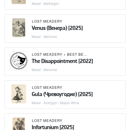
Mead - Metheglin
LOST MEADERY
Venus (Венера) [2025]
Mead - Melomel
LOST MEADERY
×
BEST BEFORE BREWING
The Disappointment [2022]
Mead - Melomel
LOST MEADERY
Gula (Чревоугодие) [2025]
Mead - Acerglyn / Maple Wine
LOST MEADERY
Infortunium [2025]