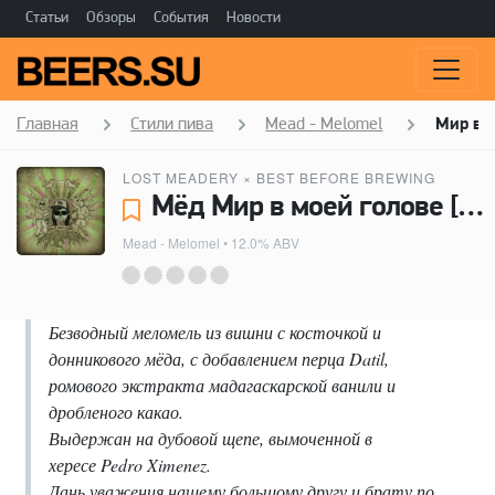
Статьи
Обзоры
События
Новости
Главная
Стили пива
Mead - Melomel
Мир в м
LOST MEADERY
×
BEST BEFORE BREWING
Мёд Мир в моей голове [2026] - Lost Meadery, Best Before Brewing
Mead - Melomel
• 12.0% ABV
Безводный меломель из вишни с косточкой и
донникового мёда, с добавлением перца Datil,
ромового экстракта мадагаскарской ванили и
дробленого какао.
Выдержан на дубовой щепе, вымоченной в
хересе Pedro Ximenez.
Дань уважения нашему большому другу и брату по