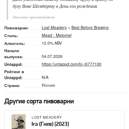
духу Вове Шембереву в День его рождения.
Описание производителя
Lost Meadery
×
Best Before Brewing
Пивоварни:
Mead - Melomel
Стиль:
12.0% ABV
Алкоголь:
Начало
04.07.2026
выпуска:
https://untappd.com/b/-/6777100
Untappd:
Рейтинг в
N/A
Untappd:
Россия
Страна:
Другие сорта пивоварни
LOST MEADERY
Ira (Гнев) [2023]