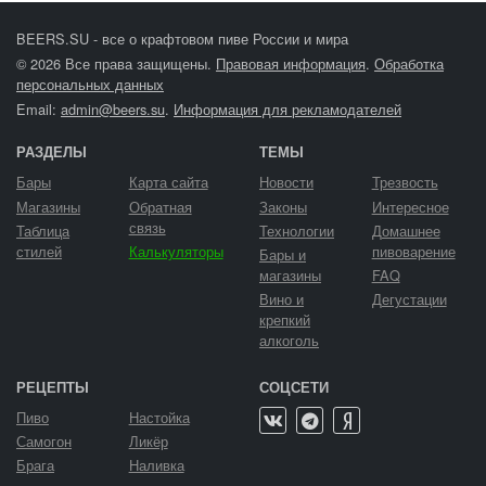
BEERS.SU - все о крафтовом пиве России и мира
© 2026 Все права защищены.
Правовая информация
.
Обработка
персональных данных
Email:
admin@beers.su
.
Информация для рекламодателей
РАЗДЕЛЫ
ТЕМЫ
Бары
Карта сайта
Новости
Трезвость
Магазины
Обратная
Законы
Интересное
связь
Таблица
Технологии
Домашнее
стилей
Калькуляторы
пивоварение
Бары и
магазины
FAQ
Вино и
Дегустации
крепкий
алкоголь
РЕЦЕПТЫ
СОЦСЕТИ
Пиво
Настойка
Самогон
Ликёр
Брага
Наливка