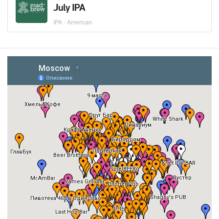
July IPA
IPA - American