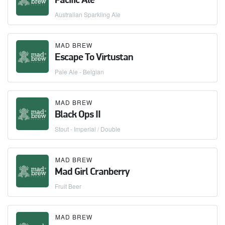
Pacific Ale
Australian Sparkling Ale
MAD BREW
Escape To Virtustan
Pale Ale - Belgian
MAD BREW
Black Ops II
Stout - Imperial / Double
MAD BREW
Mad Girl Cranberry
Fruit Beer
MAD BREW