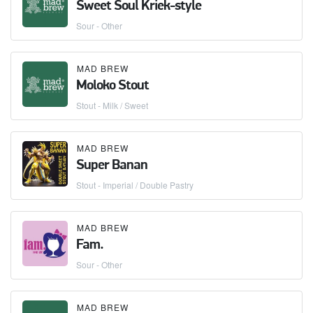
Sweet Soul Kriek-style
Sour - Other
MAD BREW
Moloko Stout
Stout - Milk / Sweet
MAD BREW
Super Banan
Stout - Imperial / Double Pastry
MAD BREW
Fam.
Sour - Other
MAD BREW