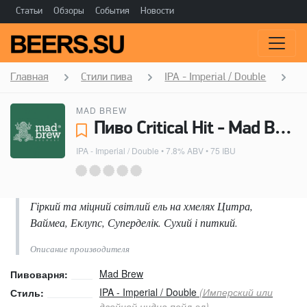
Статьи
Обзоры
События
Новости
Главная
Стили пива
IPA - Imperial / Double
Cr
MAD BREW
Пиво Critical Hit - Mad Brew
IPA - Imperial / Double
• 7.8% ABV • 75 IBU
Гіркий та міцний світлий ель на хмелях Цитра,
Ваймеа, Еклупс, Суперделік. Сухий і питкий.
Описание производителя
Mad Brew
Пивоварня:
IPA - Imperial / Double
(Имперский или
Стиль:
двойной индиа пейл-эл)