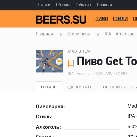
Статьи
Обзоры
События
Новости
ПИВО
СТИЛИ
П
Главная
Стили пива
IPA - American
MAD BREW
Пиво Get To
IPA - American
• 5.0% ABV • 37 IBU
О ПИВЕ
ГДЕ КУПИТЬ
ОСТАВИТЬ ОТЗ
Mad
Пивоварня:
IPA
Стиль:
5.0
Алкоголь:
37 