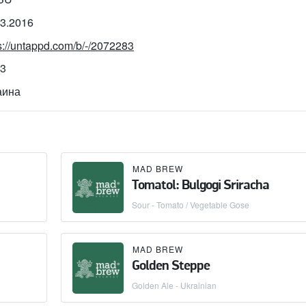
03.2016
s://untappd.com/b/-/2072283
73
аина
MAD BREW
Tomatol: Bulgogi Sriracha
Sour - Tomato / Vegetable Gose
MAD BREW
Golden Steppe
Golden Ale - Ukrainian