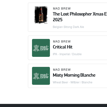
MAD BREW
The Lost Philosopher Xmas 
2025
Belgian Strong Dark Ale
MAD BREW
Critical Hit
IPA - Imperial / Double
MAD BREW
Misty Morning Blanche
Wheat Beer - Witbier / Blanche