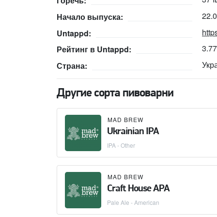
Горечь:
22.
Начало выпуска:
http
Untappd:
3.7
Рейтинг в Untappd:
Укр
Страна:
Другие сорта пивоварни
MAD BREW
Ukrainian IPA
IPA - Other
MAD BREW
Craft House APA
Pale Ale - American