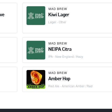
MAD BREW
Eve
Kiwi Lager
Lager - Other
MAD BREW
NEIPA Citra
IPA - New England / Hazy
MAD BREW
Amber Hop
Red Ale - American Amber / Red