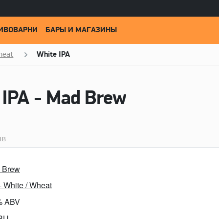
ИВОВАРНИ
БАРЫ И МАГАЗИНЫ
heat
White IPA
 IPA - Mad Brew
ЫВ
 Brew
- White / Wheat
% ABV
IBU