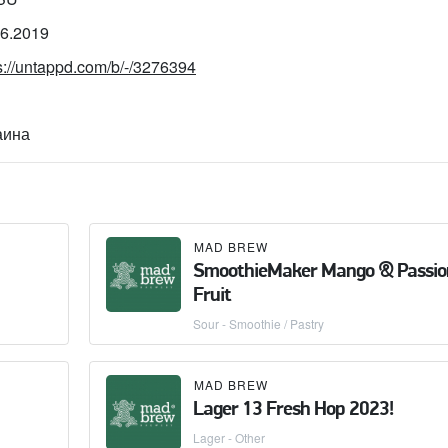
06.2019
s://untappd.com/b/-/3276394
аина
MAD BREW
SmoothieMaker Mango & Passio
Fruit
Sour - Smoothie / Pastry
MAD BREW
Lager 13 Fresh Hop 2023!
Lager - Other