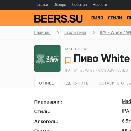
Статьи
Обзоры
События
Новости
ПИВО
СТИЛИ
П
Главная
Стили пива
IPA - White / W
MAD BREW
Пиво White
IPA - White / Wheat
• 6.5% ABV • 55 IBU
О ПИВЕ
ГДЕ КУПИТЬ
ОСТАВИТЬ ОТЗ
Mad
Пивоварня:
IPA 
Стиль:
6.5
Алкоголь:
55 