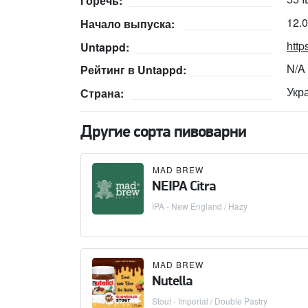
Горечь:
12.
Начало выпуска:
http
Untappd:
N/A
Рейтинг в Untappd:
Укр
Страна:
Другие сорта пивоварни
MAD BREW
NEIPA Citra
IPA - New England / Hazy
MAD BREW
Nutella
Stout - Imperial / Double Pastry