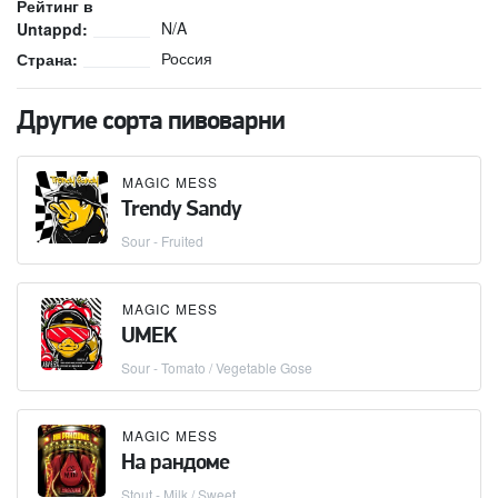
Рейтинг в
N/A
Untappd:
Россия
Страна:
Другие сорта пивоварни
MAGIC MESS
Trendy Sandy
Sour - Fruited
MAGIC MESS
UMEK
Sour - Tomato / Vegetable Gose
MAGIC MESS
На рандоме
Stout - Milk / Sweet