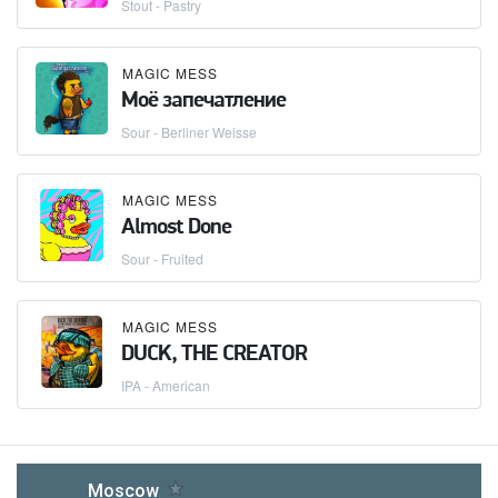
Stout - Pastry
MAGIC MESS
Моё запечатление
Sour - Berliner Weisse
MAGIC MESS
Almost Done
Sour - Fruited
MAGIC MESS
DUCK, THE CREATOR
IPA - American