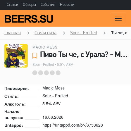
Статьи
Обзоры
События
Новости
Главная
Стили пива
Sour - Fruited
Ты че, с 
MAGIC MESS
Пиво Ты че, с Урала? - Magic Mess
Sour - Fruited
• 5.5% ABV
Magic Mess
Пивоварня:
Sour - Fruited
Стиль:
5.5% ABV
Алкоголь:
Начало
16.06.2026
выпуска:
https://untappd.com/b/-/6753628
Untappd: