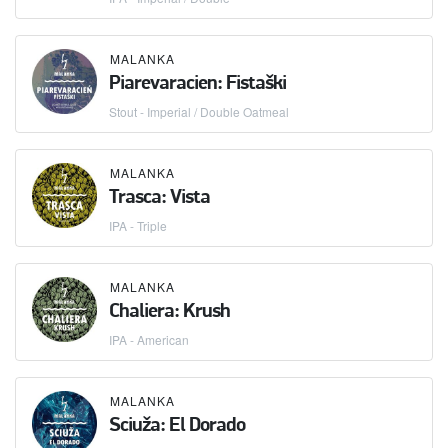
MALANKA
Piarevaracien: Fistaški
Stout - Imperial / Double Oatmeal
MALANKA
Trasca: Vista
IPA - Triple
MALANKA
Chaliera: Krush
IPA - American
MALANKA
Sciuža: El Dorado