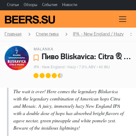
Статьи
Обзоры
События
Новости
Главная
Стили пива
IPA - New England / Hazy
MALANKA
Пиво Bliskavica: Citra & Mosaic - Malanka
IPA - New England / Hazy
• 7.0% ABV • 40 IBU
The wait is over! Here comes the legendary Bliskavica
with the legendary combination of American hops Citra
and Mosaic. A juicy, immensely hazy New England IPA
with a double dose of hops has absorbed bright flavors of
agave nectar, green pineapple and white pomelo zest.
Beware of the insidious lightnings!