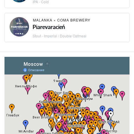
IPA - Cold
MALANKA
×
COMA BREWERY
Piarevaracień
Stout - Imperial / Double Oatmeal