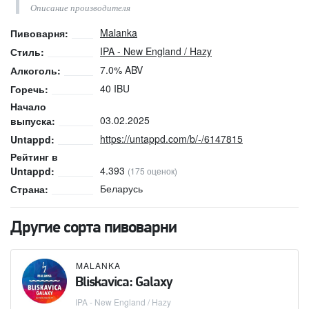
Описание производителя
Malanka
Пивоварня:
IPA - New England / Hazy
Стиль:
7.0% ABV
Алкоголь:
40 IBU
Горечь:
Начало
03.02.2025
выпуска:
https://untappd.com/b/-/6147815
Untappd:
Рейтинг в
4.393
Untappd:
(175 оценок)
Беларусь
Страна:
Другие сорта пивоварни
MALANKA
Bliskavica: Galaxy
IPA - New England / Hazy