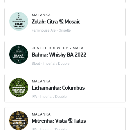
MALANKA
Zolak: Citra & Mosaic
Farmhouse Ale - Grisette
JUNGLE BREWERY
×
MALANKA
Bahna: Whisky BA 2022
Stout - Imperial / Double
MALANKA
Lichamanka: Columbus
IPA - Imperial / Double
MALANKA
Mitrenha: Vista & Talus
IPA - Imperial / Double