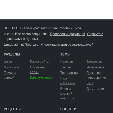
BEERS.SU - все о крафтовом пиве России и мира
© 2026 Все права защищены.
Правовая информация
.
Обработка
персональных данных
Email:
admin@beers.su
.
Информация для рекламодателей
РАЗДЕЛЫ
ТЕМЫ
Бары
Карта сайта
Новости
Трезвость
Магазины
Обратная
Законы
Интересное
связь
Таблица
Технологии
Домашнее
стилей
Калькуляторы
пивоварение
Бары и
магазины
FAQ
Вино и
Дегустации
крепкий
алкоголь
РЕЦЕПТЫ
СОЦСЕТИ