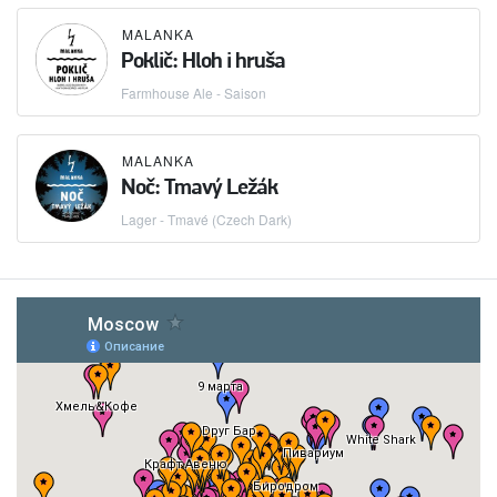
MALANKA
Poklič: Hloh i hruša
Farmhouse Ale - Saison
MALANKA
Noč: Tmavý Ležák
Lager - Tmavé (Czech Dark)