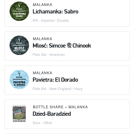
MALANKA
Lichamanka: Sabro
IPA - Imperial / Double
MALANKA
Mlosć: Simcoe & Chinook
Pale Ale - American
MALANKA
Pavietra: El Dorado
Pale Ale - New England / Hazy
BOTTLE SHARE
×
MALANKA
Dzied-Baradzied
Sour - Other