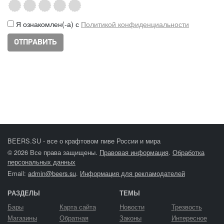
Я ознакомлен(-а) с
Политикой конфиденциальности
BEERS.SU - все о крафтовом пиве России и мира
© 2026 Все права защищены.
Правовая информация
.
Обработка
персональных данных
Email:
admin@beers.su
.
Информация для рекламодателей
РАЗДЕЛЫ
ТЕМЫ
Бары
Карта сайта
Новости
Трезвость
Магазины
Обратная
Законы
Интересное