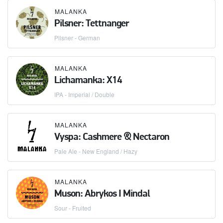
MALANKA
Pilsner: Tettnanger
Pilsner - German
MALANKA
Lichamanka: X14
IPA - Imperial / Double
MALANKA
Vyspa: Cashmere & Nectaron
Pale Ale - New England / Hazy
MALANKA
Muson: Abrykos I Mindal
Sour - Fruited