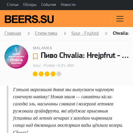
Статьи
Обзоры
События
Новости
Главная
Стили пива
Sour - Fruited
Chvalia: H
MALANKA
Пиво Chvalia: Hrejpfrut - Malanka
Sour - Fruited
• 6.3% ABV
Гэтымі марознымі днямі мы выпускаем чарговую
сонечную навінку! Новая хваля — сакавіты кісла-
салодкі эль, насычаны смакамі і колерамі летняга
ружовага грэйпфрута, які абуджае прыемныя
ўспаміны аб летніх вечарах з заходам чырвонага
сонца над бясконцым люстэркам вады цёплага возера.
Cheers!