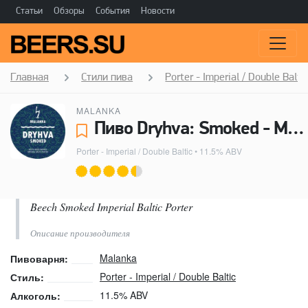
Статьи
Обзоры
События
Новости
Главная
Стили пива
Porter - Imperial / Double Balti
MALANKA
Пиво Dryhva: Smoked - Malanka
Porter - Imperial / Double Baltic
• 11.5% ABV
Beech Smoked Imperial Baltic Porter
Описание производителя
Malanka
Пивоварня:
Porter - Imperial / Double Baltic
Стиль:
11.5% ABV
Алкоголь: