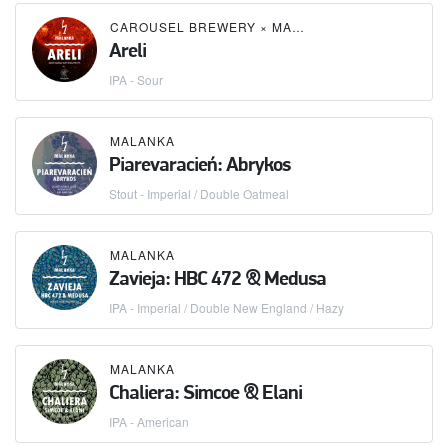
CAROUSEL BREWERY
×
MALANKA
Areli
IPA - Sour
MALANKA
Piarevaracień: Abrykos
Stout - Imperial / Double Oatmeal
MALANKA
Zavieja: HBC 472 & Medusa
IPA - Imperial / Double New England / Hazy
MALANKA
Chaliera: Simcoe & Elani
IPA - American