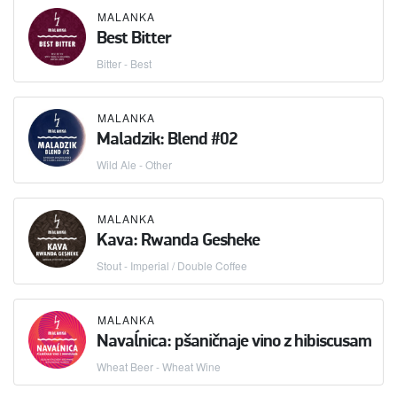
MALANKA
Best Bitter
Bitter - Best
MALANKA
Maladzik: Blend #02
Wild Ale - Other
MALANKA
Kava: Rwanda Gesheke
Stout - Imperial / Double Coffee
MALANKA
Navaĺnica: pšaničnaje vino z hibiscusam
Wheat Beer - Wheat Wine