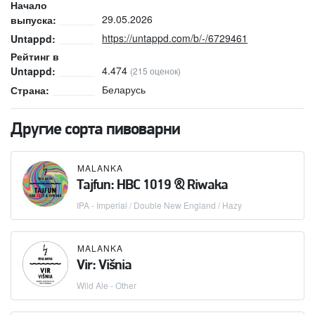
Начало
29.05.2026
выпуска:
https://untappd.com/b/-/6729461
Untappd:
Рейтинг в
4.474
Untappd:
(215 оценок)
Беларусь
Страна:
Другие сорта пивоварни
MALANKA
Tajfun: HBC 1019 & Riwaka
IPA - Imperial / Double New England / Hazy
MALANKA
Vir: Višnia
Wild Ale - Other