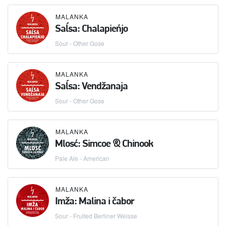
MALANKA
Saĺsa: Chalapieńjo
Sour - Other Gose
MALANKA
Saĺsa: Vendžanaja
Sour - Other Gose
MALANKA
Mlosć: Simcoe & Chinook
Pale Ale - American
MALANKA
Imža: Malina i čabor
Sour - Fruited Berliner Weisse