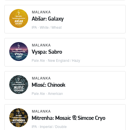
MALANKA
Abšar: Galaxy
IPA - White / Wheat
MALANKA
Vyspa: Sabro
Pale Ale - New England / Hazy
MALANKA
Mlosć: Chinook
Pale Ale - American
MALANKA
Mitrenha: Mosaic & Simcoe Cryo
IPA - Imperial / Double