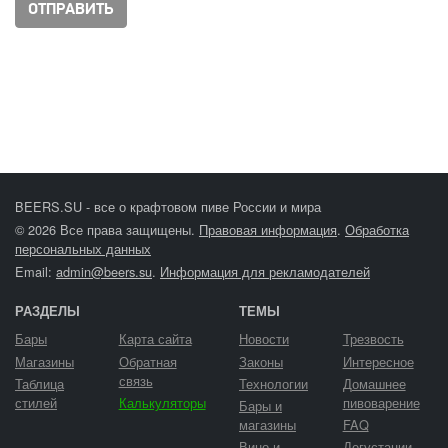
BEERS.SU - все о крафтовом пиве России и мира
© 2026 Все права защищены.
Правовая информация
.
Обработка
персональных данных
Email:
admin@beers.su
.
Информация для рекламодателей
РАЗДЕЛЫ
ТЕМЫ
Бары
Карта сайта
Новости
Трезвость
Магазины
Обратная
Законы
Интересное
связь
Таблица
Технологии
Домашнее
стилей
Калькуляторы
пивоварение
Бары и
магазины
FAQ
Вино и
Дегустации