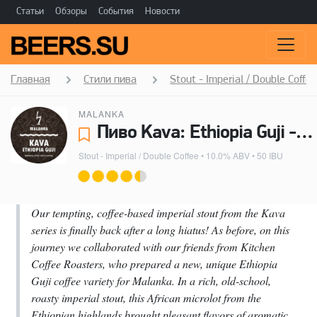
Статьи
Обзоры
События
Новости
Главная
Стили пива
Stout - Imperial / Double Coffe
MALANKA
Пиво Kava: Ethiopia Guji - Malanka
Stout - Imperial / Double Coffee
• 10.0% ABV • 50 IBU
Our tempting, coffee-based imperial stout from the Kava
series is finally back after a long hiatus! As before, on this
journey we collaborated with our friends from Kitchen
Coffee Roasters, who prepared a new, unique Ethiopia
Guji coffee variety for Malanka. In a rich, old-school,
roasty imperial stout, this African microlot from the
Ethiopian highlands brought pleasant flavors of aromatic