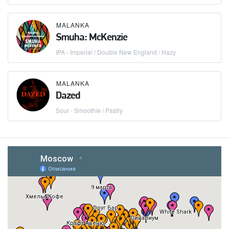
MALANKA
Smuha: McKenzie
IPA - Imperial / Double New England / Hazy
MALANKA
Dazed
Sour - Smoothie / Pastry