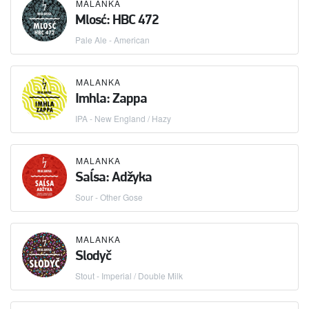
MALANKA
Mlosć: HBC 472
Pale Ale - American
MALANKA
Imhla: Zappa
IPA - New England / Hazy
MALANKA
Saĺsa: Adžyka
Sour - Other Gose
MALANKA
Slodyč
Stout - Imperial / Double Milk