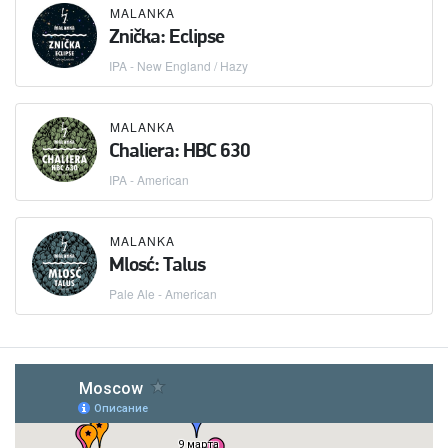
MALANKA
Znička: Eclipse
IPA - New England / Hazy
MALANKA
Chaliera: HBC 630
IPA - American
MALANKA
Mlosć: Talus
Pale Ale - American