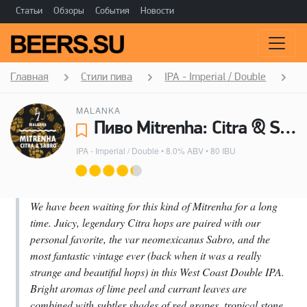
Статьи
Обзоры
События
Новости
Главная
Стили пива
IPA - Imperial / Double
M
MALANKA
Пиво Mitrenha: Citra & Sabro - Malanka
IPA - Imperial / Double
• 8.0% ABV • 80 IBU
We have been waiting for this kind of Mitrenha for a long
time. Juicy, legendary Citra hops are paired with our
personal favorite, the var neomexicanus Sabro, and the
most fantastic vintage ever (back when it was a really
strange and beautiful hops) in this West Coast Double IPA.
Bright aromas of lime peel and currant leaves are
combined with subtler shades of red grapes, tropical stone