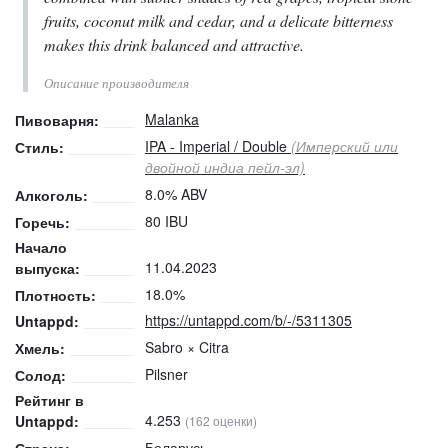
fruits, coconut milk and cedar, and a delicate bitterness
makes this drink balanced and attractive.
Описание производителя
Malanka
Пивоварня:
IPA - Imperial / Double
(Имперский или
Стиль:
двойной индиа пейл-эл)
8.0% ABV
Алкоголь:
80 IBU
Горечь:
Начало
11.04.2023
выпуска:
18.0%
Плотность:
https://untappd.com/b/-/5311305
Untappd:
Sabro × Citra
Хмель:
Pilsner
Солод:
Рейтинг в
4.253
Untappd:
(162 оценки)
Беларусь
Страна: