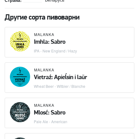
Другие сорта пивоварни
MALANKA
Imhla: Sabro
IPA - New England / Hazy
MALANKA
Vietraź: Apieĺsin i laŭr
Wheat Beer - Witbier / Blanche
MALANKA
Mlosć: Sabro
Pale Ale - American