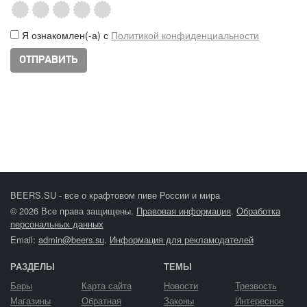
Я ознакомлен(-а) с
Политикой конфиденциальности
BEERS.SU - все о крафтовом пиве России и мира
© 2026 Все права защищены.
Правовая информация
.
Обработка
персональных данных
Email:
admin@beers.su
.
Информация для рекламодателей
РАЗДЕЛЫ
ТЕМЫ
Бары
Карта сайта
Новости
Трезвость
Магазины
Обратная
Законы
Интересное