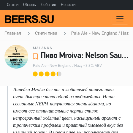
Статьи
Обзоры
События
Новости
Главная
Стили пива
Pale Ale - New England / Hazy
MALANKA
Пиво Mroiva: Nelson Sauvin & Motueka - Malanka
Pale Ale - New England / Hazy
• 3.8% ABV
Линейка Mroiva для нас и любителей нашего пива
очень быстро стала одной из любимейших. Наши
сесионные NEIPA получаются очень лёгкими, но
имеют все отличительные черты стиля:
непрозрачный жёлтый цвет, насыщенный аромат с
тропическим профилем и приятный хмелевой вкус без
излишней горечи. В новом пиве мы использовали два