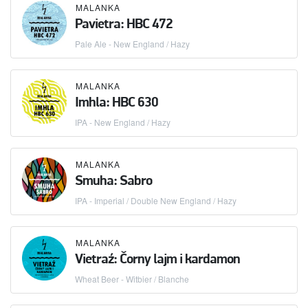
MALANKA
Pavietra: HBC 472
Pale Ale - New England / Hazy
MALANKA
Imhla: HBC 630
IPA - New England / Hazy
MALANKA
Smuha: Sabro
IPA - Imperial / Double New England / Hazy
MALANKA
Vietraź: Čorny lajm i kardamon
Wheat Beer - Witbier / Blanche