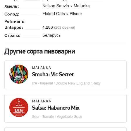
Nelson Sauvin × Motueka
Хмель:
Flaked Oats × Pilsner
Солод:
Рейтинг в
4.286
Untappd:
(203 оценки)
Беларусь
Страна:
Другие сорта пивоварни
MALANKA
Smuha: Vic Secret
IPA - Imperial / Double New England / Hazy
MALANKA
Saĺsa: Habanero Mix
Sour - Tomato / Vegetable Gose