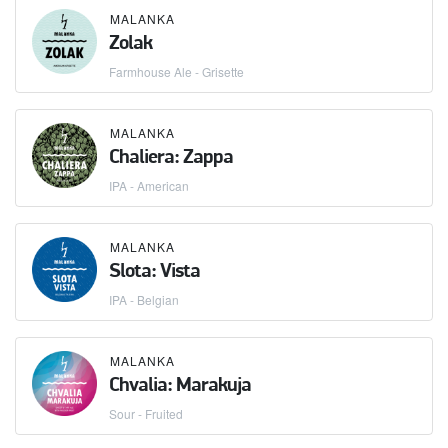
MALANKA
Zolak
Farmhouse Ale - Grisette
MALANKA
Chaliera: Zappa
IPA - American
MALANKA
Slota: Vista
IPA - Belgian
MALANKA
Chvalia: Marakuja
Sour - Fruited