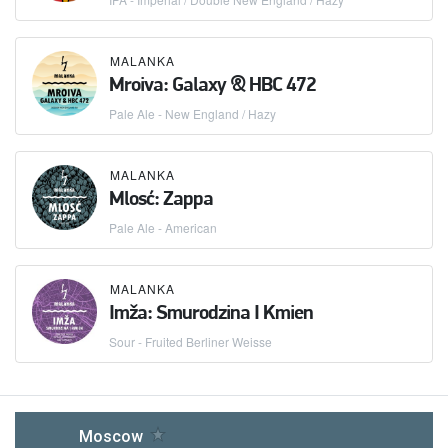
MALANKA
Mroiva: Galaxy & HBC 472
Pale Ale - New England / Hazy
MALANKA
Mlosć: Zappa
Pale Ale - American
MALANKA
Imža: Smurodzina I Kmien
Sour - Fruited Berliner Weisse