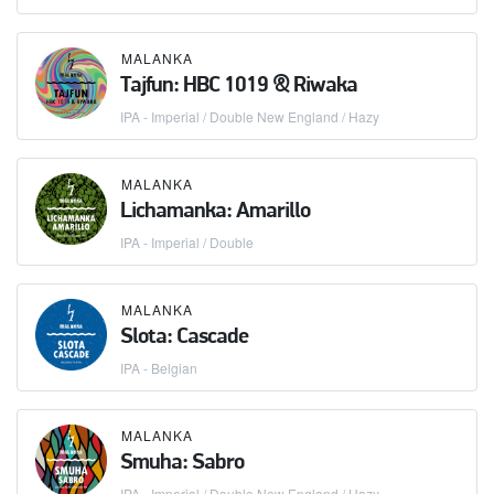
MALANKA
Tajfun: HBC 1019 & Riwaka
IPA - Imperial / Double New England / Hazy
MALANKA
Lichamanka: Amarillo
IPA - Imperial / Double
MALANKA
Slota: Cascade
IPA - Belgian
MALANKA
Smuha: Sabro
IPA - Imperial / Double New England / Hazy