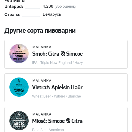
Рейтинг в
4.238
Untappd:
(355 оценок)
Беларусь
Страна:
Другие сорта пивоварни
MALANKA
Smoh: Citra & Simcoe
IPA - Triple New England / Hazy
MALANKA
Vietraź: Apieĺsin i laŭr
Wheat Beer - Witbier / Blanche
MALANKA
Mlosć: Simcoe & Citra
Pale Ale - American