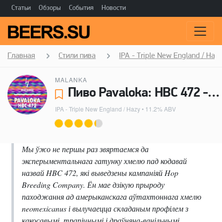
Статьи
Обзоры
События
Новости
Главная
Стили пива
IPA - Triple New England / Haz
MALANKA
Пиво Pavaloka: HBC 472 - Malanka
IPA - Triple New England / Hazy
• 11.2% ABV
Мы ўжо не першы раз звяртаемся да
эксперыментальнага гатунку хмелю пад кодавай
назвай HBC 472, які выведзены кампаніяй Hop
Breeding Company. Ён мае дзікую прыроду
паходжання ад амерыканскага аўтахтоннага хмелю
neomexicanus і вылучаецца складаным профілем з
какосавымі, трапічнымі і драўняна-ванільнымі