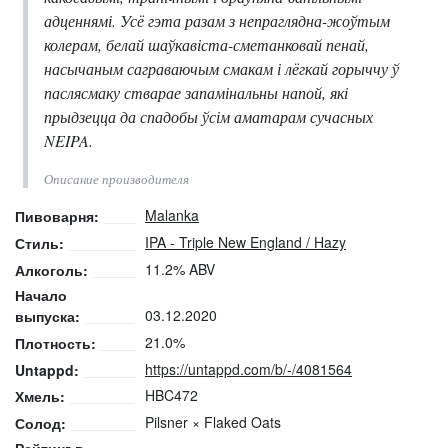
адценнямі. Усё гэта разам з непраглядна-жоўтым
колерам, белай шаўкавіста-сметанковай пенай,
насычаным саграваючым смакам і лёгкай горыччу ў
паслясмаку стварае запамінальны напой, які
прыдзецца да спадобы ўсім аматарам сучасных
NEIPA.
Описание производителя
Malanka
Пивоварня:
IPA - Triple New England / Hazy
Стиль:
11.2% ABV
Алкоголь:
Начало
03.12.2020
выпуска:
21.0%
Плотность:
https://untappd.com/b/-/4081564
Untappd:
HBC472
Хмель:
Pilsner × Flaked Oats
Солод: