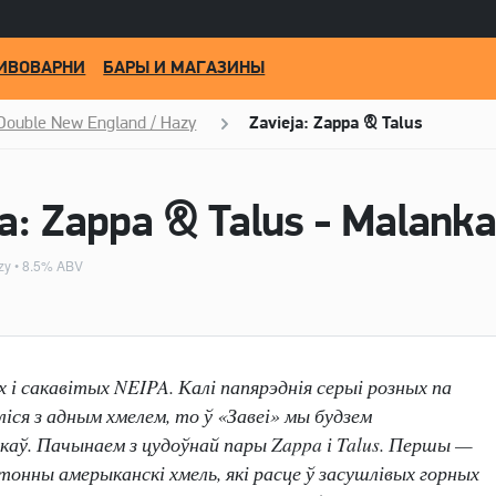
ИВОВАРНИ
БАРЫ И МАГАЗИНЫ
/ Double New England / Hazy
Zavieja: Zappa & Talus
a: Zappa & Talus - Malanka
zy
• 8.5% ABV
і сакавітых NEIPA. Калі папярэднія серыі розных па
іся з адным хмелем, то ў «Завеі» мы будзем
каў. Пачынаем з цудоўнай пары Zappa і Talus. Першы —
тонны амерыканскі хмель, які расце ў засушлівых горных