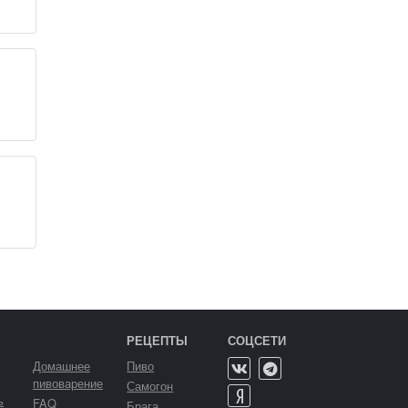
РЕЦЕПТЫ
СОЦСЕТИ
Домашнее
Пиво
пивоварение
Самогон
ь
FAQ
Брага