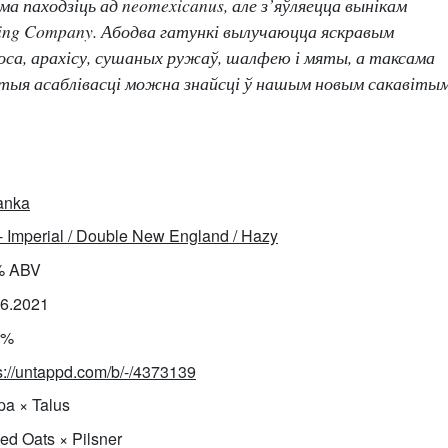
ма паходзіць ад neomexicanus, але з’яўляецца вынікам
ing Company. Абодва гатункі вылучаюцца яскравым
коса, арахісу, сушаных ружаў, шалфею і мяты, а таксама
этыя асаблівасці можна знайсці ў нашым новым сакавіты
anka
- Imperial / Double New England / Hazy
% ABV
06.2021
0%
s://untappd.com/b/-/4373139
pa × Talus
ed Oats × Pilsner