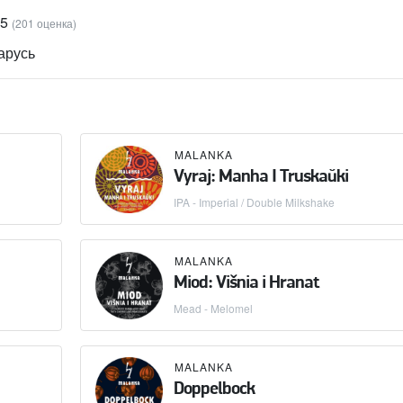
85
(201 оценка)
арусь
MALANKA
Vyraj: Manha I Truskaŭki
IPA - Imperial / Double Milkshake
MALANKA
Miod: Višnia i Hranat
Mead - Melomel
MALANKA
Doppelbock