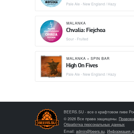
Pale Ale - New England / Hazy
MALANKA
Chvalia: Fiejchoa
Sour - Fruited
MALANKA
×
SPIN BAR
High On Fives
Pale Ale - New England / Hazy
BEERS.SU - все о крафтовом пиве Ро
© 2026 Все права защищены.
Правова
Обработка персональных данных
Email:
admin@beers.su
.
Информация д