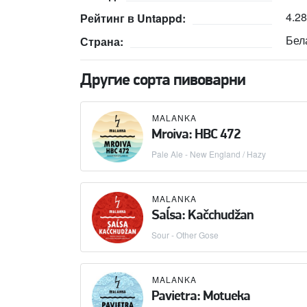
4.2
Рейтинг в Untappd:
Бел
Страна:
Другие сорта пивоварни
MALANKA
Mroiva: HBC 472
Pale Ale - New England / Hazy
MALANKA
Saĺsa: Kačchudžan
Sour - Other Gose
MALANKA
Pavietra: Motueka