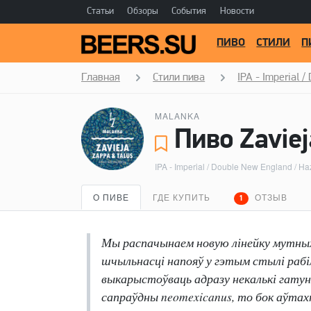
Статьи
Обзоры
События
Новости
ПИВО
СТИЛИ
П
Главная
Стили пива
IPA - Imperial 
MALANKA
Пиво Zaviej
IPA - Imperial / Double New England / Ha
О ПИВЕ
ГДЕ КУПИТЬ
ОТЗЫВ
1
Мы распачынаем новую лінейку мутных 
шчыльнасці напояў у гэтым стылі рабіл
выкарыстоўваць адразу некалькі гатун
сапраўдны neomexicanus, то бок аўтах