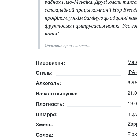
раёнах Нью-Мексіка. Другі хмель такса
селекцыйнай працы кампаніі Hop Breed
профілем, у якім дамінуюць адценні ка
фруктовыя і цытрусавыя ноткі. Усе г
напоі!
Описание производителя
Mal
Пивоварня:
IPA 
Стиль:
8.5
Алкоголь:
21.
Начало выпуска:
19.
Плотность:
http
Untappd:
Zap
Хмель:
Flak
Солод: