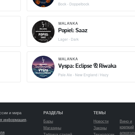
Bock - Doppelbock
MALANKA
Popiel: Saaz
Lager - Dark
MALANKA
Vyspa: Eclipse & Riwaka
Pale Ale - New England / Hazy
ссии и мира
РАЗДЕЛЫ
ТЕМЫ
я информация
.
Бары
Новости
Вино и
крепкий
Магазины
Законы
ля
алкогол
Таблица стилей
Технологии