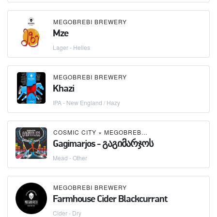
MEGOBREBI BREWERY
Mze
Lager - Helles
MEGOBREBI BREWERY
Khazi
IPA - New England / Hazy
COSMIC CITY
×
MEGOBREBI BREWERY
Gagimarjos - გაგიმარჯოს
Mead - Other
MEGOBREBI BREWERY
Farmhouse Cider Blackcurrant
Cider - Dry