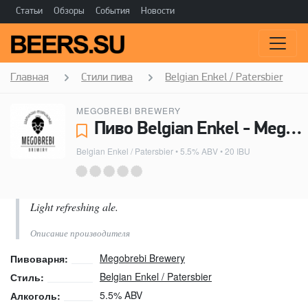
Статьи
Обзоры
События
Новости
Главная
Стили пива
Belgian Enkel / Patersbier
MEGOBREBI BREWERY
Пиво Belgian Enkel - Megobrebi Brewery
Belgian Enkel / Patersbier
• 5.5% ABV • 20 IBU
Light refreshing ale.
Описание производителя
Megobrebi Brewery
Пивоварня:
Belgian Enkel / Patersbier
Стиль:
5.5% ABV
Алкоголь: