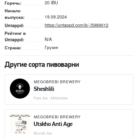
20 IBU
Горечь:
Начало
19.09.2024
выпуска:
https://untappd.com/b/-/5989012
Untappd:
Рейтинг в
N/A
Untappd:
Грузия
Страна:
Другие сорта пивоварни
MEGOBREBI BREWERY
Sheshlili
Pale Ale - Milkshake
MEGOBREBI BREWERY
Utskho Anti Age
Blonde Ale