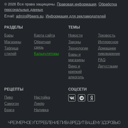
© 2026 Все права защищены.
Правовая информация
.
Обработка
персональных данных
Email:
admin@beers.su
.
Информация для рекламодателей
РАЗДЕЛЫ
ТЕМЫ
Бары
Карта сайта
Новости
Трезвость
Магазины
Обратная
Законы
Интересное
связь
Таблица
Технологии
Домашнее
стилей
Калькуляторы
пивоварение
Бары и
магазины
FAQ
Вино и
Дегустации
крепкий
алкоголь
РЕЦЕПТЫ
СОЦСЕТИ
Пиво
Настойка
Самогон
Ликёр
Брага
Наливка
ЧРЕЗМЕРНОЕ УПОТРЕБЛЕНИЕ ПИВА ВРЕДИТ ВАШЕМУ ЗДОРОВЬЮ