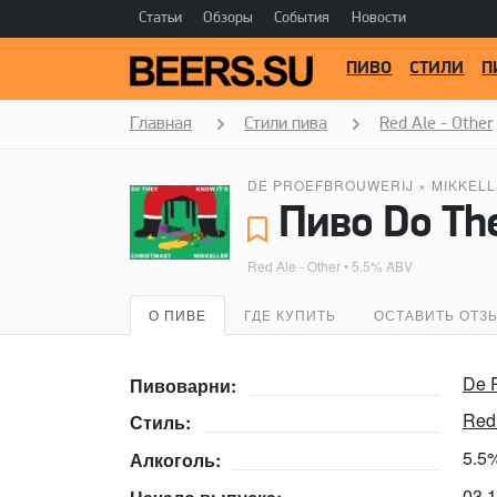
Статьи
Обзоры
События
Новости
ПИВО
СТИЛИ
П
Главная
Стили пива
Red Ale - Other
DE PROEFBROUWERIJ
×
MIKKEL
Red Ale - Other
• 5.5% ABV
О ПИВЕ
ГДЕ КУПИТЬ
ОСТАВИТЬ ОТЗ
De P
Пивоварни:
Red 
Стиль:
5.5
Алкоголь:
03.