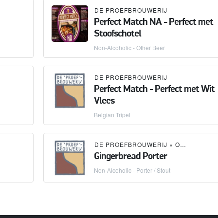
DE PROEFBROUWERIJ
Perfect Match NA - Perfect met
Stoofschotel
Non-Alcoholic - Other Beer
DE PROEFBROUWERIJ
Perfect Match - Perfect met Wit
Vlees
Belgian Tripel
DE PROEFBROUWERIJ
×
OMNIPOLLO
Gingerbread Porter
Non-Alcoholic - Porter / Stout