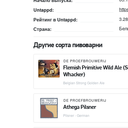
Начало выпуска:
http
Untappd:
3.2
Рейтинг в Untappd:
Бел
Страна:
Другие сорта пивоварни
DE PROEFBROUWERIJ
Flemish Primitive Wild Ale (
Whacker)
Belgian Strong Golden Ale
DE PROEFBROUWERIJ
Athega Pilsner
Pilsner - German