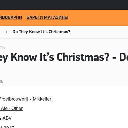
ИВОВАРНИ
БАРЫ И МАГАЗИНЫ
Do They Know It’s Christmas?
LER
ЫВ
roefbrouwerij
×
Mikkeller
Ale - Other
% ABV
11.2017