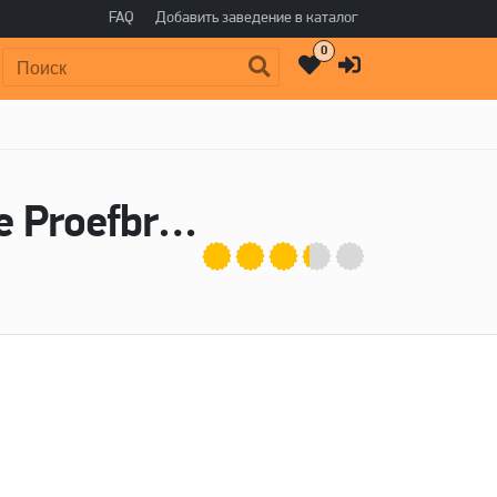
FAQ
Добавить заведение в каталог
0
Поиск:
Пиво Do They Know It’s Christmas? - De Proefbrouwerij, Mikkeller