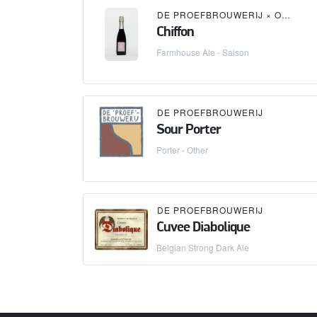
DE PROEFBROUWERIJ
×
OMNIPOLLO
Chiffon
Farmhouse Ale - Saison
DE PROEFBROUWERIJ
Sour Porter
Porter - Other
DE PROEFBROUWERIJ
Cuvee Diabolique
Belgian Strong Dark Ale