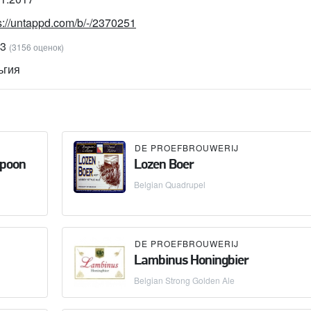
s://untappd.com/b/-/2370251
83
(3156 оценок)
ьгия
DE PROEFBROUWERIJ
Spoon
Lozen Boer
Belgian Quadrupel
DE PROEFBROUWERIJ
Lambinus Honingbier
Belgian Strong Golden Ale