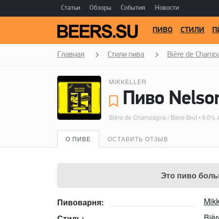
Статьи
Обзоры
События
Новости
ПИВО
СТИЛИ
П
Главная
Стили пива
Bière de Champa
MIKKELLER
Bière de Champagne / Bière Brut
• 9.0%
О ПИВЕ
ОСТАВИТЬ ОТЗЫВ
Это пиво боль
Mikk
Пивоварня:
Bièr
Стиль: