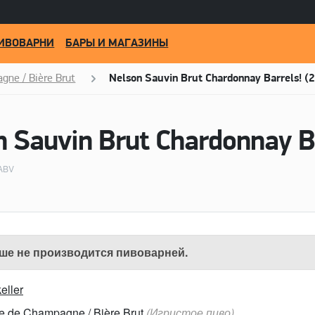
ИВОВАРНИ
БАРЫ И МАГАЗИНЫ
gne / Bière Brut
Nelson Sauvin Brut Chardonnay Barrels! (
 ABV
ше не производится пивоварней.
eller
e de Champagne / Bière Brut
(Игристое пиво)