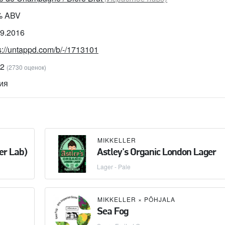
% ABV
09.2016
s://untappd.com/b/-/1713101
02
(2730 оценок)
ия
MIKKELLER
er Lab)
Astley's Organic London Lager
Lager - Pale
MIKKELLER
×
PÕHJALA
Sea Fog