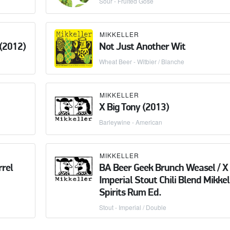
Sour - Fruited Gose
MIKKELLER
(2012)
Not Just Another Wit
Wheat Beer - Witbier / Blanche
MIKKELLER
X Big Tony (2013)
Barleywine - American
MIKKELLER
rel
BA Beer Geek Brunch Weasel / X
Imperial Stout Chili Blend Mikkel
Spirits Rum Ed.
Stout - Imperial / Double