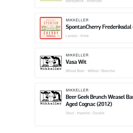
Barleywine - American
MIKKELLER
SpontanCherry Frederiksdal 
Lambic - Kriek
MIKKELLER
Vasa Wit
Wheat Beer - Witbier / Blanche
MIKKELLER
Beer Geek Brunch Weasel Bar
Aged Cognac (2012)
Stout - Imperial / Double