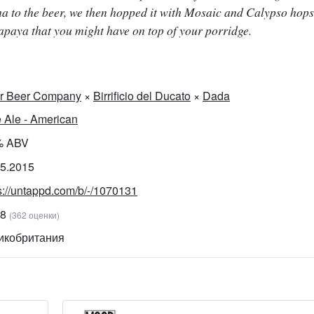
ma to the beer, we then hopped it with Mosaic and Calypso hops
apaya that you might have on top of your porridge.
r Beer Company
×
Birrificio del Ducato
×
Dada
 Ale - American
% ABV
05.2015
s://untappd.com/b/-/1070131
58
(362 оценки)
икобритания