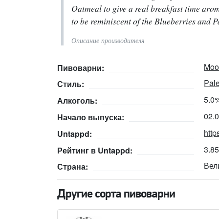
Oatmeal to give a real breakfast time aro
to be reminiscent of the Blueberries and P
Описание производителя
Moo
Пивоварни:
Pale
Стиль:
5.0
Алкоголь:
02.
Начало выпуска:
http
Untappd:
3.8
Рейтинг в Untappd:
Вел
Страна:
Другие сорта пивоварни