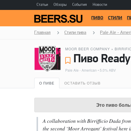
Статьи
Обзоры
События
Новости
ПИВО
СТИЛИ
П
Главная
Стили пива
Pale Ale - Amer
MOOR BEER COMPANY
×
BIRRIFI
Pale Ale - American
• 5.0% ABV
О ПИВЕ
ОСТАВИТЬ ОТЗЫВ
Это пиво боль
A collaboration with Birrifficio Dada fro
the second ‘Moor Arrogant’ festival here i