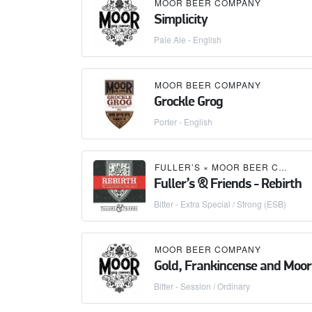
MOOR BEER COMPANY
Simplicity
Pale Ale - English
MOOR BEER COMPANY
Grockle Grog
Porter - English
FULLER’S
×
MOOR BEER COMPANY
Fuller’s & Friends - Rebirth
Bitter - Extra Special / Strong (ESB)
MOOR BEER COMPANY
Gold, Frankincense and Moor
Bitter - Session / Ordinary