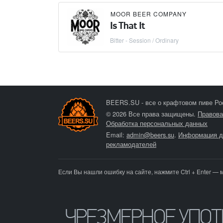
MOOR BEER COMPANY
Is That It
Bitter - Session / Ordinary
BEERS.SU - все о крафтовом пиве Ро
© 2026 Все права защищены.
Правова
Обработка персональных данных
Email:
admin@beers.su
.
Информация д
рекламодателей
Если Вы нашли ошибку на сайте, нажмите Ctrl + Enter — 
ЧРЕЗМЕРНОЕ УПО