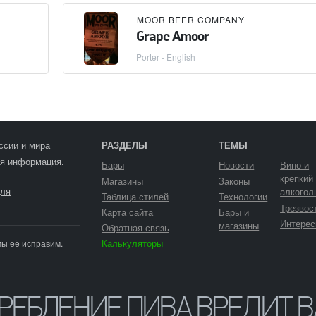
MOOR BEER COMPANY
Grape Amoor
Porter - English
ссии и мира
РАЗДЕЛЫ
ТЕМЫ
я информация
.
Бары
Новости
Вино и
крепкий
Магазины
Законы
ля
алкогол
Таблица стилей
Технологии
Трезвос
Карта сайта
Бары и
Интерес
магазины
Обратная связь
Калькуляторы
мы её исправим.
ТРЕБЛЕНИЕ ПИВА ВРЕДИТ 