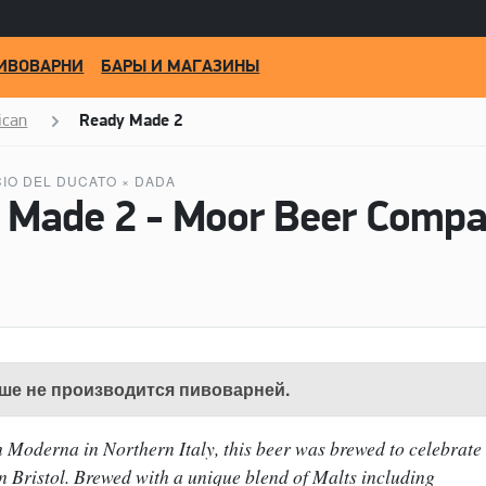
ИВОВАРНИ
БАРЫ И МАГАЗИНЫ
ican
Ready Made 2
CIO DEL DUCATO
×
DADA
ше не производится пивоварней.
m Moderna in Northern Italy, this beer was brewed to celebrate
n Bristol. Brewed with a unique blend of Malts including