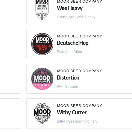
MOOR BEER COMPANY
Wee Heavy
Scotch Ale / Wee Heavy
MOOR BEER COMPANY
Deutsche'Hop
Pale Ale - Other
MOOR BEER COMPANY
Distortion
IPA - Session
MOOR BEER COMPANY
Withy Cutter
Bitter - Session / Ordinary