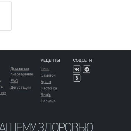
РЕЦЕПТЫ
СОЦСЕТИ
Домашнее
Пиво
пивоварение
Самогон
ь
FAQ
Брага
ть
Дегустации
Настойка
ное
Ликёр
Наливка
ВАШЕМУ ЗДОРОВЬЮ