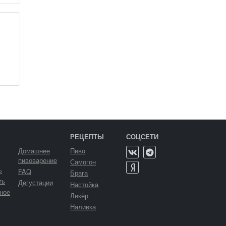
РЕЦЕПТЫ
СОЦСЕТИ
Домашнее
Пиво
пивоварение
Самогон
ь
FAQ
Брага
ть
Дегустации
Настойка
ное
Ликёр
Наливка