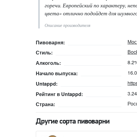
горечи. Европейский по характеру, не
цвета» отлично подойдет для шумного 
Описание производителя
Мос
Пивоварня:
Bock
Стиль:
8.2
Алкоголь:
16.
Начало выпуска:
http
Untappd:
3.2
Рейтинг в Untappd:
Рос
Страна:
Другие сорта пивоварни