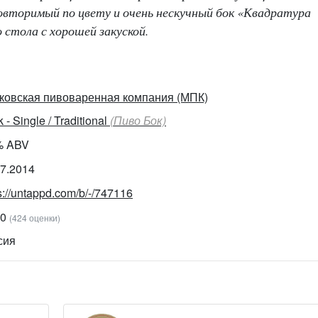
повторимый по цвету и очень нескучный бок «Квадратура
стола с хорошей закуской.
ковская пивоваренная компания (МПК)
 - Single / Traditional
(Пиво Бок)
% ABV
07.2014
s://untappd.com/b/-/747116
40
(424 оценки)
сия