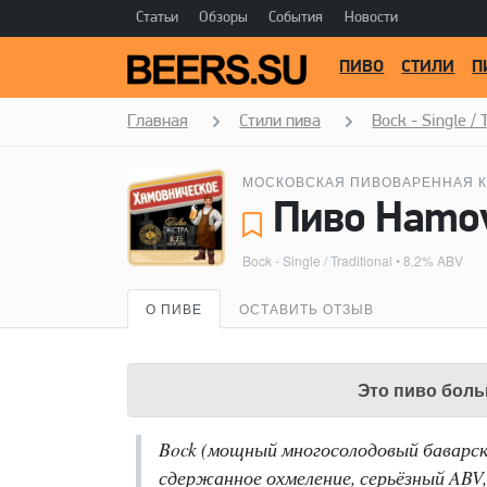
Статьи
Обзоры
События
Новости
ПИВО
СТИЛИ
П
Главная
Стили пива
Bock - Single / 
МОСКОВСКАЯ ПИВОВАРЕННАЯ К
Bock - Single / Traditional
• 8.2% ABV
О ПИВЕ
ОСТАВИТЬ ОТЗЫВ
Это пиво боль
Bock (мощный многосолодовый баварск
сдержанное охмеление, серьёзный ABV,