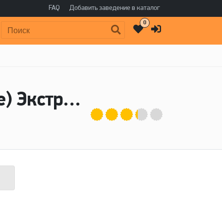
FAQ
Добавить заведение в каталог
0
Поиск:
Пиво Hamovnicheskoe (Хамовническое) Экстра - Московская пивоваренная компания (МПК)