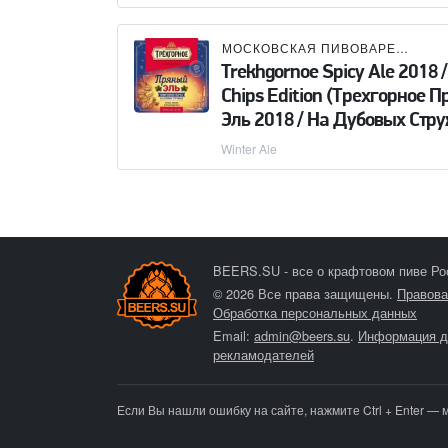
МОСКОВСКАЯ ПИВОВАРЕННАЯ КОМПАНИЯ (МПК)
Trekhgornoe Spicy Ale 2018 
Chips Edition (Трехгорное 
Эль 2018 / На Дубовых Стр
Winter Ale
BEERS.SU - все о крафтовом пиве Ро
© 2026 Все права защищены.
Правова
Обработка персональных данных
Email:
admin@beers.su
.
Информация д
рекламодателей
Если Вы нашли ошибку на сайте, нажмите Ctrl + Enter — 