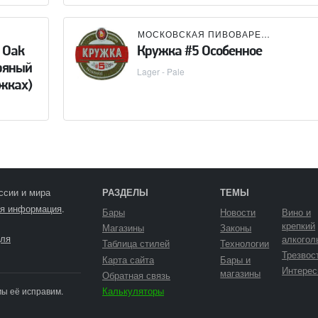
МОСКОВСКАЯ ПИВОВАРЕННАЯ КОМПАНИЯ (МПК)
/ Oak
Кружка #5 Особенное
Пряный
Lager - Pale
ужках)
ссии и мира
РАЗДЕЛЫ
ТЕМЫ
я информация
.
Бары
Новости
Вино и
крепкий
Магазины
Законы
ля
алкогол
Таблица стилей
Технологии
Трезвос
Карта сайта
Бары и
Интерес
магазины
Обратная связь
Калькуляторы
мы её исправим.