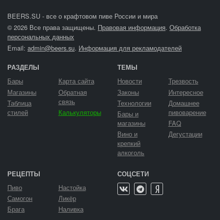
BEERS.SU - все о крафтовом пиве России и мира
© 2026 Все права защищены.
Правовая информация
.
Обработка
персональных данных
Email:
admin@beers.su
.
Информация для рекламодателей
РАЗДЕЛЫ
ТЕМЫ
Бары
Карта сайта
Новости
Трезвость
Магазины
Обратная
Законы
Интересное
связь
Таблица
Технологии
Домашнее
стилей
Калькуляторы
пивоварение
Бары и
магазины
FAQ
Вино и
Дегустации
крепкий
алкоголь
РЕЦЕПТЫ
СОЦСЕТИ
Пиво
Настойка
Самогон
Ликёр
Брага
Наливка