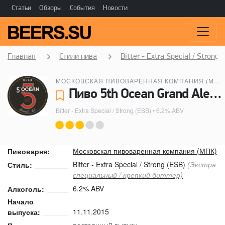
Статьи
Обзоры
События
Новости
Главная
Стили пива
Bitter - Extra Special / Strong 
МОСКОВСКАЯ ПИВОВАРЕННАЯ КОМПАНИЯ (МПК)
Пиво 5th Ocean Grand Ale (5-й Океан Гранд Эль) - Московская пивоваренная компания (МПК)
Bitter - Extra Special / Strong (ESB)
• 6.2% ABV
Московская пивоваренная компания (МПК)
Пивоварня:
Bitter - Extra Special / Strong (ESB)
(Экстра
Стиль:
специальный / крепкий биттер)
6.2% ABV
Алкоголь:
Начало
11.11.2015
выпуска:
постоянный выпуск