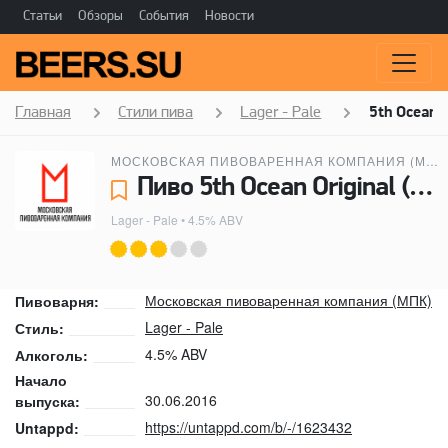
Статьи
Обзоры
События
Новости
Главная
Стили пива
Lager - Pale
5th Ocean 
МОСКОВСКАЯ ПИВОВАРЕННАЯ КОМПАНИЯ (МПК)
Пиво 5th Ocean Original (5-й Океан Оригинальное) - Московская пивоваренная компания (МПК)
Lager - Pale
• 4.5% ABV
Московская пивоваренная компания (МПК)
Пивоварня:
Lager - Pale
Стиль:
4.5% ABV
Алкоголь:
Начало
30.06.2016
выпуска:
https://untappd.com/b/-/1623432
Untappd: