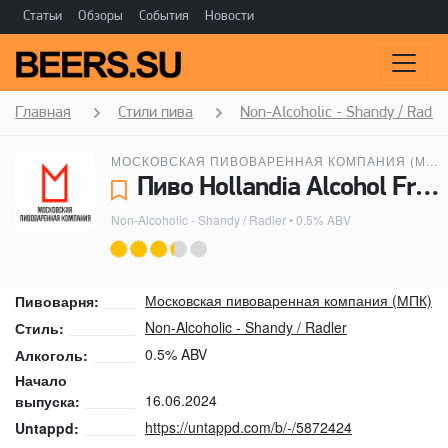
Статьи
Обзоры
События
Новости
Главная
Стили пива
Non-Alcoholic - Shandy / Radle
МОСКОВСКАЯ ПИВОВАРЕННАЯ КОМПАНИЯ (МПК)
Пиво Hollandia Alcohol Free Grapefruit - Московская пивоваренная компания (МПК)
Non-Alcoholic - Shandy / Radler
• 0.5% ABV
Московская пивоваренная компания (МПК)
Пивоварня:
Non-Alcoholic - Shandy / Radler
Стиль:
0.5% ABV
Алкоголь:
Начало
16.06.2024
выпуска:
https://untappd.com/b/-/5872424
Untappd: