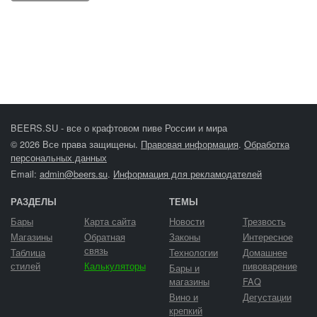
BEERS.SU - все о крафтовом пиве России и мира
© 2026 Все права защищены.
Правовая информация
.
Обработка
персональных данных
Email:
admin@beers.su
.
Информация для рекламодателей
РАЗДЕЛЫ
ТЕМЫ
Бары
Карта сайта
Новости
Трезвость
Магазины
Обратная
Законы
Интересное
связь
Таблица
Технологии
Домашнее
стилей
Калькуляторы
пивоварение
Бары и
магазины
FAQ
Вино и
Дегустации
крепкий