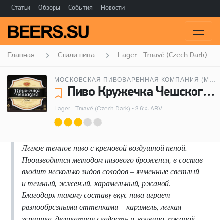
Статьи
Обзоры
События
Новости
Главная
Стили пива
Lager - Tmavé (Czech Dark)
МОСКОВСКАЯ ПИВОВАРЕННАЯ КОМПАНИЯ (МПК)
Пиво Кружечка Чешского Černé - Московская пивоваренная компания (МПК)
Lager - Tmavé (Czech Dark)
• 3.6% ABV
Легкое темное пиво с кремовой воздушной пеной.
Производится методом низового брожения, в состав
входит несколько видов солодов – ячменные светлый
и темный, жженый, карамельный, ржаной.
Благодаря такому составу вкус пива играет
разнообразными оттенками – карамель, легкая
горчинка, деликатная сладость и, конечно, ржаной