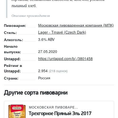
пышный хлеб.
Описание производителя
Московская пивоваренная компания (МПК)
Пивоварня:
Lager - Tmavé (Czech Dark)
Стиль:
3.6% ABV
Алкоголь:
Начало
27.05.2020
выпуска:
https://untappd.com/b/-/3801458
Untappd:
Рейтинг в
2.954
Untappd:
(218 оценок)
Россия
Страна:
Другие сорта пивоварни
МОСКОВСКАЯ ПИВОВАРЕННАЯ КОМПАНИЯ (МПК)
Трехгорное Пряный Эль 2017