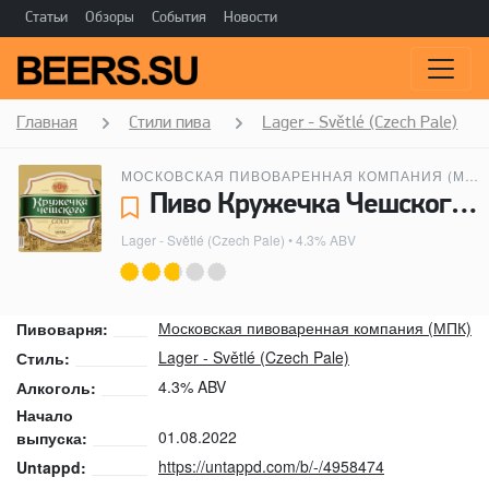
Статьи
Обзоры
События
Новости
Главная
Стили пива
Lager - Světlé (Czech Pale)
МОСКОВСКАЯ ПИВОВАРЕННАЯ КОМПАНИЯ (МПК)
Пиво Кружечка Чешского Gold - Московская пивоваренная компания (МПК)
Lager - Světlé (Czech Pale)
• 4.3% ABV
Московская пивоваренная компания (МПК)
Пивоварня:
Lager - Světlé (Czech Pale)
Стиль:
4.3% ABV
Алкоголь:
Начало
01.08.2022
выпуска:
https://untappd.com/b/-/4958474
Untappd: