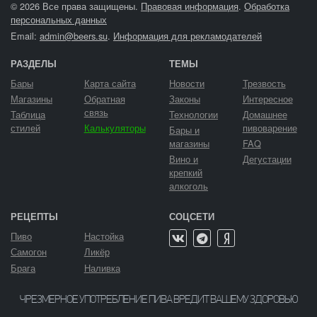
© 2026 Все права защищены.
Правовая информация
.
Обработка
персональных данных
Email:
admin@beers.su
.
Информация для рекламодателей
РАЗДЕЛЫ
ТЕМЫ
Бары
Карта сайта
Новости
Трезвость
Магазины
Обратная
Законы
Интересное
связь
Таблица
Технологии
Домашнее
стилей
Калькуляторы
пивоварение
Бары и
магазины
FAQ
Вино и
Дегустации
крепкий
алкоголь
РЕЦЕПТЫ
СОЦСЕТИ
Пиво
Настойка
Самогон
Ликёр
Брага
Наливка
ЧРЕЗМЕРНОЕ УПОТРЕБЛЕНИЕ ПИВА ВРЕДИТ ВАШЕМУ ЗДОРОВЬЮ