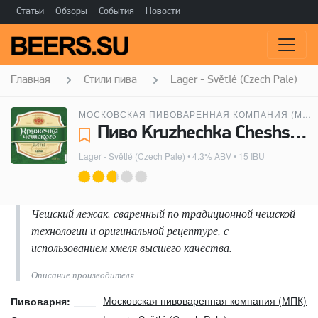
Статьи
Обзоры
События
Новости
Главная
Стили пива
Lager - Světlé (Czech Pale)
МОСКОВСКАЯ ПИВОВАРЕННАЯ КОМПАНИЯ (МПК)
Пиво Kruzhechka Cheshskogo Svetle (Кружечка Чешского Светлое) - Московская пивоваренная компания (МПК)
Lager - Světlé (Czech Pale)
• 4.3% ABV • 15 IBU
Чешский лежак, сваренный по традиционной чешской
технологии и оригинальной рецептуре, с
использованием хмеля высшего качества.
Описание производителя
Московская пивоваренная компания (МПК)
Пивоварня: