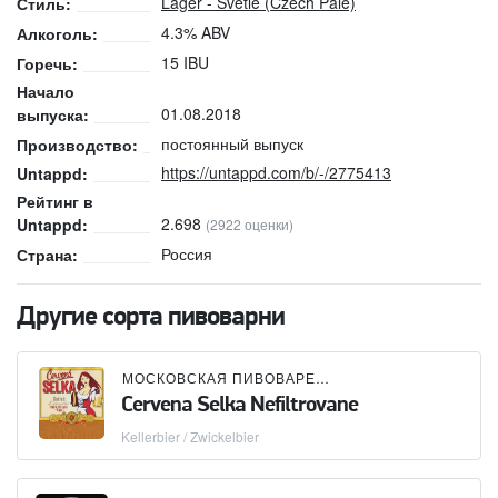
Lager - Světlé (Czech Pale)
Стиль:
4.3% ABV
Алкоголь:
15 IBU
Горечь:
Начало
01.08.2018
выпуска:
постоянный выпуск
Производство:
https://untappd.com/b/-/2775413
Untappd:
Рейтинг в
2.698
Untappd:
(2922 оценки)
Россия
Страна:
Другие сорта пивоварни
МОСКОВСКАЯ ПИВОВАРЕННАЯ КОМПАНИЯ (МПК)
Cervena Selka Nefiltrovane
Kellerbier / Zwickelbier