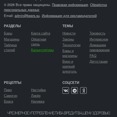
© 2026 Все права защищены.
Правовая информация
.
Обработка
персональных данных
Email:
admin@beers.su
.
Информация для рекламодателей
РАЗДЕЛЫ
ТЕМЫ
Бары
Карта сайта
Новости
Трезвость
Магазины
Обратная
Законы
Интересное
связь
Таблица
Технологии
Домашнее
стилей
Калькуляторы
пивоварение
Бары и
магазины
FAQ
Вино и
Дегустации
крепкий
алкоголь
РЕЦЕПТЫ
СОЦСЕТИ
Пиво
Настойка
Самогон
Ликёр
Брага
Наливка
ЧРЕЗМЕРНОЕ УПОТРЕБЛЕНИЕ ПИВА ВРЕДИТ ВАШЕМУ ЗДОРОВЬЮ