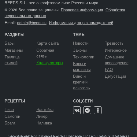
BEERS.SU - все о крафтовом пиве России и мира
© 2026 Все права защищены.
Правовая информация
.
Обработка
персональных данных
Email:
admin@beers.su
.
Информация для рекламодателей
РАЗДЕЛЫ
ТЕМЫ
Бары
Карта сайта
Новости
Трезвость
Магазины
Обратная
Законы
Интересное
связь
Таблица
Технологии
Домашнее
стилей
Калькуляторы
пивоварение
Бары и
магазины
FAQ
Вино и
Дегустации
крепкий
алкоголь
РЕЦЕПТЫ
СОЦСЕТИ
Пиво
Настойка
Самогон
Ликёр
Брага
Наливка