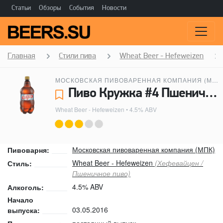
Статьи
Обзоры
События
Новости
Главная
Стили пива
Wheat Beer - Hefeweizen
МОСКОВСКАЯ ПИВОВАРЕННАЯ КОМПАНИЯ (МПК)
Пиво Кружка #4 Пшеничное - Московская пивоваренная компания (МПК)
Wheat Beer - Hefeweizen
• 4.5% ABV
Московская пивоваренная компания (МПК)
Пивоварня:
Wheat Beer - Hefeweizen
(Хефевайцен /
Стиль:
Пшеничное пиво)
4.5% ABV
Алкоголь:
Начало
03.05.2016
выпуска:
постоянный выпуск