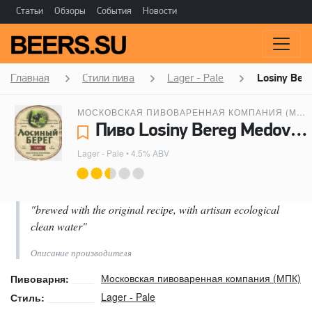
Статьи
Обзоры
События
Новости
Главная
Стили пива
Lager - Pale
Losiny Ber
МОСКОВСКАЯ ПИВОВАРЕННАЯ КОМПАНИЯ (МПК)
Пиво Losiny Bereg Medovoe (Лосиный Берег Медовое) - Московская пивоваренная компания (МПК)
Lager - Pale
• 4.5% ABV
"brewed with the original recipe, with artisan ecological
clean water"
Описание производителя
Московская пивоваренная компания (МПК)
Пивоварня:
Lager - Pale
Стиль: