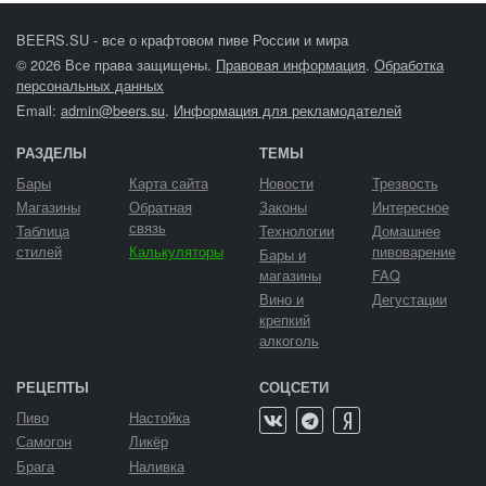
BEERS.SU - все о крафтовом пиве России и мира
© 2026 Все права защищены.
Правовая информация
.
Обработка
персональных данных
Email:
admin@beers.su
.
Информация для рекламодателей
РАЗДЕЛЫ
ТЕМЫ
Бары
Карта сайта
Новости
Трезвость
Магазины
Обратная
Законы
Интересное
связь
Таблица
Технологии
Домашнее
стилей
Калькуляторы
пивоварение
Бары и
магазины
FAQ
Вино и
Дегустации
крепкий
алкоголь
РЕЦЕПТЫ
СОЦСЕТИ
Пиво
Настойка
Самогон
Ликёр
Брага
Наливка