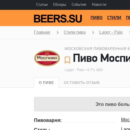
Статьи
Обзоры
События
Новости
ПИВО
СТИЛИ
П
Главная
Стили пива
Lager - Pale
МОСКОВСКАЯ ПИВОВАРЕННАЯ К
Lager - Pale
• 4.7% ABV
О ПИВЕ
ОСТАВИТЬ ОТЗЫВ
Это пиво боль
Мос
Пивоварня:
Lage
Стиль: