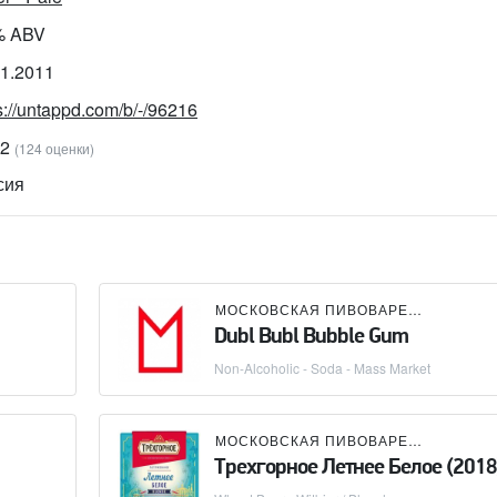
% ABV
11.2011
s://untappd.com/b/-/96216
42
(124 оценки)
сия
МОСКОВСКАЯ ПИВОВАРЕННАЯ КОМПАНИЯ (МПК)
Dubl Bubl Bubble Gum
Non-Alcoholic - Soda - Mass Market
МОСКОВСКАЯ ПИВОВАРЕННАЯ КОМПАНИЯ (МПК)
Трехгорное Летнее Белое (2018