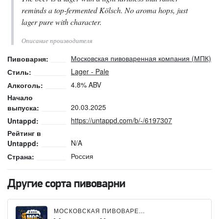
reminds a top-fermented Kölsch. No aroma hops, just
lager pure with character.
Описание производителя
Московская пивоваренная компания (МПК)
Пивоварня:
Lager - Pale
Стиль:
4.8% ABV
Алкоголь:
Начало
20.03.2025
выпуска:
https://untappd.com/b/-/6197307
Untappd:
Рейтинг в
N/A
Untappd:
Россия
Страна:
Другие сорта пивоварни
МОСКОВСКАЯ ПИВОВАРЕННАЯ КОМПАНИЯ (МПК)