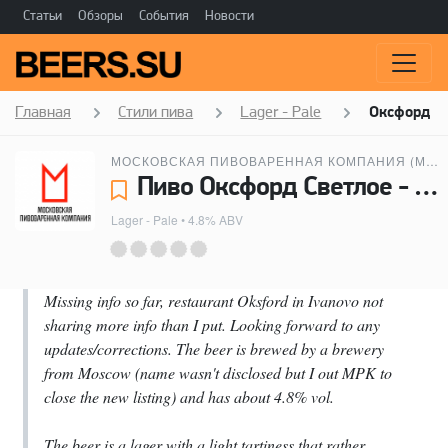
Статьи
Обзоры
События
Новости
Главная
Стили пива
Lager - Pale
Оксфорд С
МОСКОВСКАЯ ПИВОВАРЕННАЯ КОМПАНИЯ (МПК)
Пиво Оксфорд Светлое - Московская пивоваренная компания (МПК)
Lager - Pale
• 4.8% ABV
Missing info so far, restaurant Oksford in Ivanovo not
sharing more info than I put. Looking forward to any
updates/corrections. The beer is brewed by a brewery
from Moscow (name wasn't disclosed but I out MPK to
close the new listing) and has about 4.8% vol.
The beer is a lager with a light tartiness that rather