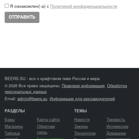
Я ознакомлен(-а) с
Политикой конфиденциальности
BEERS.SU - все о крафтовом пиве России и мира
© 2026 Все права защищены.
Правовая информация
.
Обработка
персональных данных
Email:
admin@beers.su
.
Информация для рекламодателей
РАЗДЕЛЫ
ТЕМЫ
Бары
Карта сайта
Новости
Трезвость
Магазины
Обратная
Законы
Интересное
связь
Таблица
Технологии
Домашнее
стилей
Калькуляторы
пивоварение