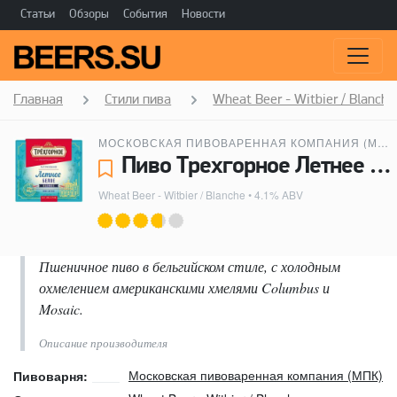
Статьи
Обзоры
События
Новости
Главная
Стили пива
Wheat Beer - Witbier / Blanche
МОСКОВСКАЯ ПИВОВАРЕННАЯ КОМПАНИЯ (МПК)
Пиво Трехгорное Летнее Белое / Three Hills Summer White - Московская пивоваренная компания (МПК)
Wheat Beer - Witbier / Blanche
• 4.1% ABV
Пшеничное пиво в бельгийском стиле, с холодным
охмелением американскими хмелями Columbus и
Mosaic.
Описание производителя
Московская пивоваренная компания (МПК)
Пивоварня: