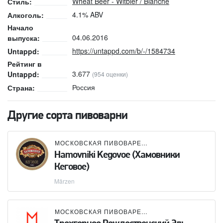
Wheat Beer - Witbier / Blanche
Стиль:
4.1% ABV
Алкоголь:
Начало
04.06.2016
выпуска:
https://untappd.com/b/-/1584734
Untappd:
Рейтинг в
3.677
Untappd:
(954 оценки)
Россия
Страна:
Другие сорта пивоварни
МОСКОВСКАЯ ПИВОВАРЕННАЯ КОМПАНИЯ (МПК)
Hamovniki Kegovoe (Хамовники
Кеговое)
Märzen
МОСКОВСКАЯ ПИВОВАРЕННАЯ КОМПАНИЯ (МПК)