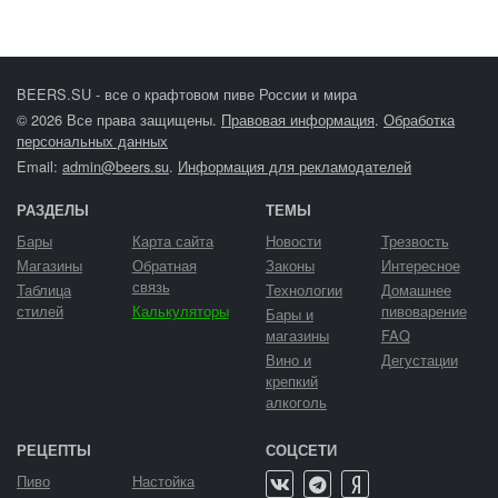
BEERS.SU - все о крафтовом пиве России и мира
© 2026 Все права защищены.
Правовая информация
.
Обработка
персональных данных
Email:
admin@beers.su
.
Информация для рекламодателей
РАЗДЕЛЫ
ТЕМЫ
Бары
Карта сайта
Новости
Трезвость
Магазины
Обратная
Законы
Интересное
связь
Таблица
Технологии
Домашнее
стилей
Калькуляторы
пивоварение
Бары и
магазины
FAQ
Вино и
Дегустации
крепкий
алкоголь
РЕЦЕПТЫ
СОЦСЕТИ
Пиво
Настойка