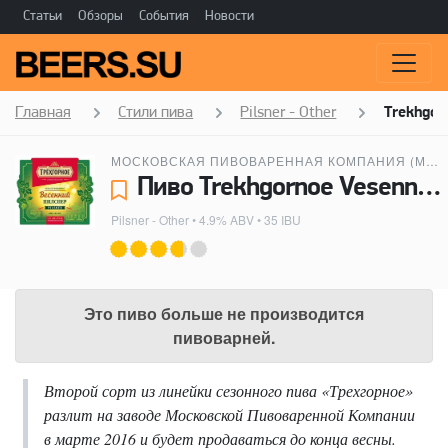
Статьи
Обзоры
События
Новости
Главная
Стили пива
Pilsner - Other
Trekhgor
МОСКОВСКАЯ ПИВОВАРЕННАЯ КОМПАНИЯ (МПК)
Пиво Trekhgornoe Vesenny Pilsner (Трехгорное Весенний Пилснер) - Московская пивоваренная компания (МПК)
Pilsner - Other
• 4.9% ABV • 35 IBU
Это пиво больше не производится
пивоварней.
Второй сорт из линейки сезонного пива «Трехгорное»
разлит на заводе Московской Пивоваренной Компании
в марте 2016 и будет продаваться до конца весны.