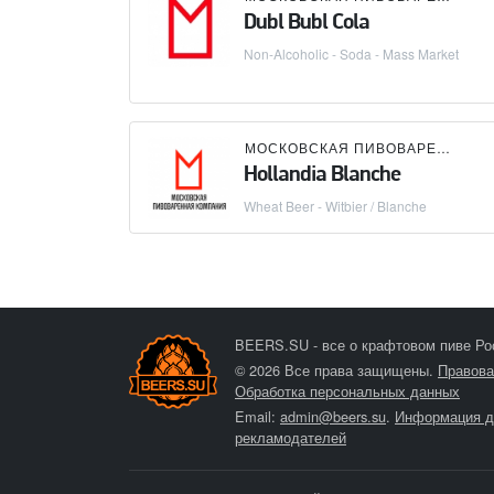
Dubl Bubl Cola
Non-Alcoholic - Soda - Mass Market
МОСКОВСКАЯ ПИВОВАРЕННАЯ КОМПАНИЯ (МПК)
Hollandia Blanche
Wheat Beer - Witbier / Blanche
BEERS.SU - все о крафтовом пиве Ро
© 2026 Все права защищены.
Правова
Обработка персональных данных
Email:
admin@beers.su
.
Информация д
рекламодателей