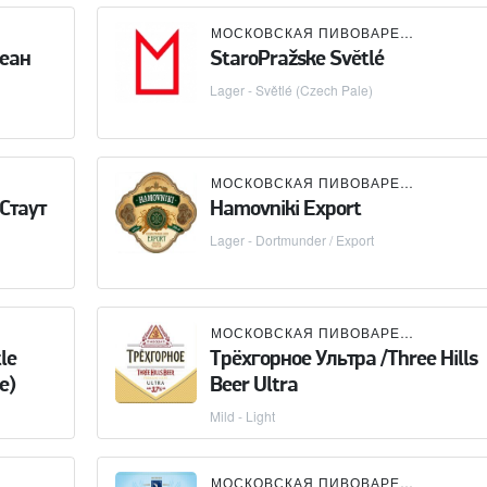
МОСКОВСКАЯ ПИВОВАРЕННАЯ КОМПАНИЯ (МПК)
кеан
StaroPražske Svĕtlé
Lager - Světlé (Czech Pale)
МОСКОВСКАЯ ПИВОВАРЕННАЯ КОМПАНИЯ (МПК)
 Стаут
Hamovniki Export
Lager - Dortmunder / Export
МОСКОВСКАЯ ПИВОВАРЕННАЯ КОМПАНИЯ (МПК)
le
Трёхгорное Ультра /Three Hills
е)
Beer Ultra
Mild - Light
МОСКОВСКАЯ ПИВОВАРЕННАЯ КОМПАНИЯ (МПК)