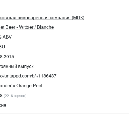
ковская пивоваренная компания (МПК)
t Beer - Witbier / Blanche
% ABV
IBU
08.2015
тоянный выпуск
s://untappd.com/b/-/1186437
ander × Orange Peel
68
(2216 оценок)
сия