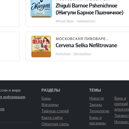
Zhiguli Barnoe Pshenichnoe
(Жигули Барное Пшеничное)
Wheat Beer - Hefeweizen
МОСКОВСКАЯ ПИВОВАРЕННАЯ КОМПАНИЯ (МПК)
Cervena Selka Nefiltrovane
Kellerbier / Zwickelbier
ссии и мира
РАЗДЕЛЫ
ТЕМЫ
я информация
.
Бары
Новости
Вино и
крепкий
Магазины
Законы
ля
алкогол
Таблица стилей
Технологии
Трезвос
Карта сайта
Бары и
Интерес
магазины
Обратная связь