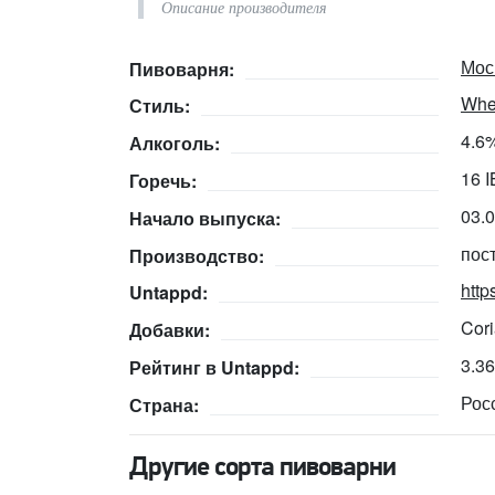
Описание производителя
Мос
Пивоварня:
Whea
Стиль:
4.6
Алкоголь:
16 
Горечь:
03.
Начало выпуска:
пос
Производство:
http
Untappd:
Cori
Добавки:
3.3
Рейтинг в Untappd:
Рос
Страна:
Другие сорта пивоварни