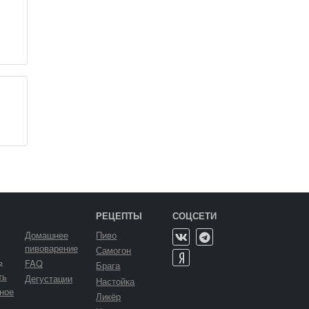
РЕЦЕПТЫ
СОЦСЕТИ
Домашнее
Пиво
пивоварение
Самогон
ь
FAQ
Брага
ть
Дегустации
Настойка
ное
Ликёр