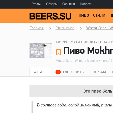
Статьи
Обзоры
События
Новости
ПИВО
СТИЛИ
П
Главная
Стили пива
Wheat Beer - Wi
МОСКОВСКАЯ ПИВОВАРЕННАЯ К
Wheat Beer - Witbier / Blanche
• 4.6% ABV
О ПИВЕ
ГДЕ КУПИТЬ
ПОХОЖЕЕ 
1
Это пиво боль
В составе вода, солод ячменный, пшени