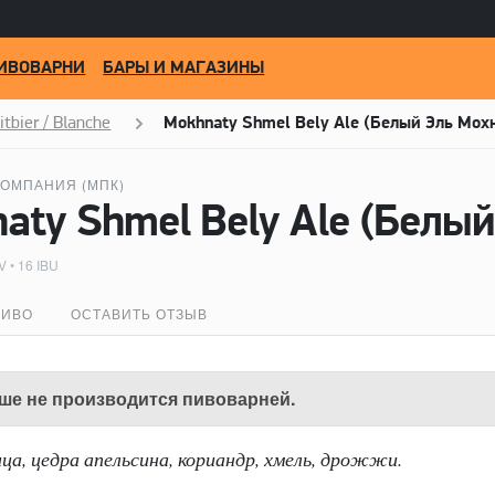
ИВОВАРНИ
БАРЫ И МАГАЗИНЫ
tbier / Blanche
Mokhnaty Shmel Bely Ale (Белый Эль Мо
ОМПАНИЯ (МПК)
 • 16 IBU
ПИВО
ОСТАВИТЬ ОТЗЫВ
ше не производится пивоварней.
ца, цедра апельсина, кориандр, хмель, дрожжи.