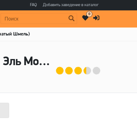
FAQ
Добавить заведение в каталог
0
Поиск:
хнатый Шмель)
Пиво Mokhnaty Shmel Bely Ale (Белый Эль Мохнатый Шмель) - Московская пивоваренная компания (МПК)