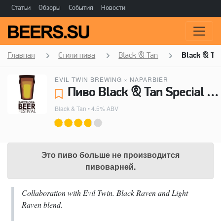
Статьи
Обзоры
События
Новости
Главная
Стили пива
Black & Tan
Black & Tan
EVIL TWIN BREWING
×
NAPARBIER
Пиво Black & Tan Special Edition BBF 2015 - Evil Twin Brewing, Naparbier
Black & Tan
• 4.5% ABV
Это пиво больше не производится
пивоварней.
Collaboration with Evil Twin. Black Raven and Light
Raven blend.