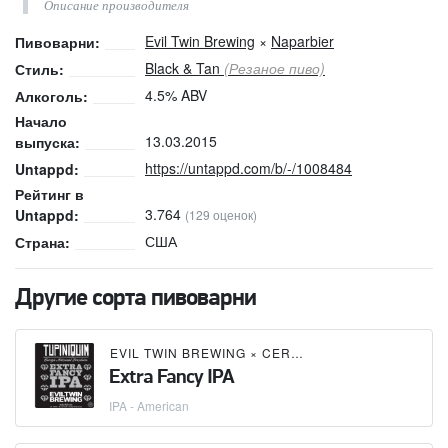
Описание производителя
Evil Twin Brewing
×
Naparbier
Пивоварни:
Black & Tan
(Резаное пиво)
Стиль:
4.5% ABV
Алкоголь:
Начало
13.03.2015
выпуска:
https://untappd.com/b/-/1008484
Untappd:
Рейтинг в
3.764
Untappd:
(129 оценок)
США
Страна:
Другие сорта пивоварни
EVIL TWIN BREWING
×
CERVEJARIA TUPINIQUIM
Extra Fancy IPA
IPA - American