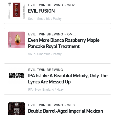
EVIL TWIN BREWING
×
WOVEN WATER BREWING
EVIL FUSION
Sour - Smoothie / Pastry
EVIL TWIN BREWING
×
OMNIPOLLO
Even More Bianca Raspberry Maple
Pancake Royal Treatment
Sour - Smoothie / Pastry
EVIL TWIN BREWING
IPA Is Like A Beautiful Melody, Only The
Lyrics Are Messed Up
IPA - New England / Hazy
EVIL TWIN BREWING
×
WESTBROOK BREWING CO.
Double Barrel-Aged Imperial Mexican