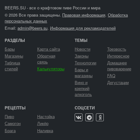
BEERS.SU - все о крафтовом пиве России и мира
© 2026 Все права защищены.
Правовая информация
.
Обработка
персональных данных
Email:
admin@beers.su
.
Информация для рекламодателей
РАЗДЕЛЫ
ТЕМЫ
Бары
Карта сайта
Новости
Трезвость
Магазины
Обратная
Законы
Интересное
связь
Таблица
Технологии
Домашнее
стилей
Калькуляторы
пивоварение
Бары и
магазины
FAQ
Вино и
Дегустации
крепкий
алкоголь
РЕЦЕПТЫ
СОЦСЕТИ
Пиво
Настойка
Самогон
Ликёр
Брага
Наливка