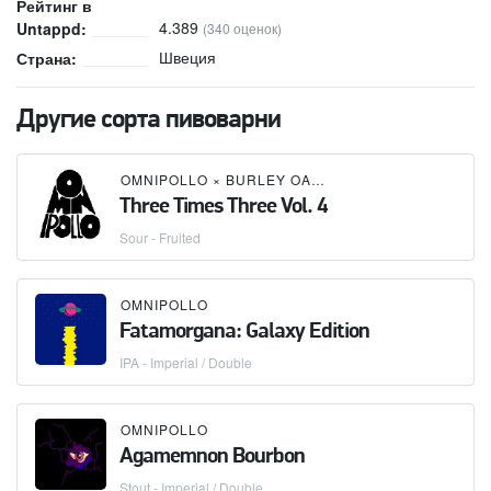
Рейтинг в
4.389
Untappd:
(340 оценок)
Швеция
Страна:
Другие сорта пивоварни
OMNIPOLLO
×
BURLEY OAK BREWING COMPANY
×
Three Times Three Vol. 4
Sour - Fruited
OMNIPOLLO
Fatamorgana: Galaxy Edition
IPA - Imperial / Double
OMNIPOLLO
Agamemnon Bourbon
Stout - Imperial / Double