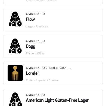
OMNIPOLLO
Flow
Lager - American
OMNIPOLLO
Dagg
Pilsner - Other
OMNIPOLLO
×
SIREN CRAFT BREW
Lorelei
Porter - Imperial / Double
OMNIPOLLO
American Light Gluten-Free Lager