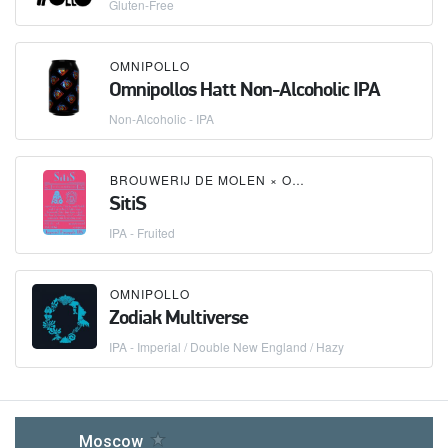
Gluten-Free
OMNIPOLLO
Omnipollos Hatt Non-Alcoholic IPA
Non-Alcoholic - IPA
BROUWERIJ DE MOLEN
×
OMNIPOLLO
SitiS
IPA - Fruited
OMNIPOLLO
Zodiak Multiverse
IPA - Imperial / Double New England / Hazy