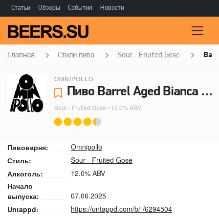
Статьи
Обзоры
События
Новости
Главная
Стили пива
Sour - Fruited Gose
Barr
OMNIPOLLO
Пиво Barrel Aged Bianca Raspberry - Omnipollo
Sour - Fruited Gose
• 12.0% ABV
Omnipollo
Пивоварня:
Sour - Fruited Gose
Стиль:
12.0% ABV
Алкоголь:
Начало
07.06.2025
выпуска:
https://untappd.com/b/-/6294504
Untappd: