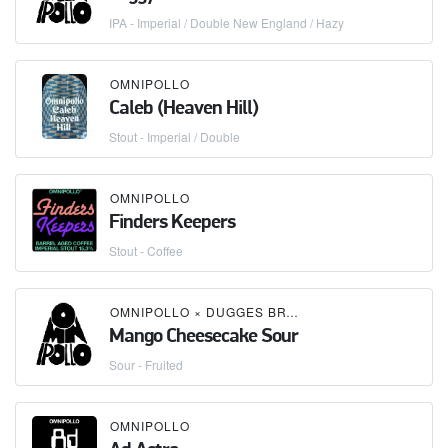
IPA - Imperial / Double New England / Hazy
OMNIPOLLO
Caleb (Heaven Hill)
Stout - Imperial / Double
OMNIPOLLO
Finders Keepers
Stout - Coffee
OMNIPOLLO
×
DUGGES BRYGGERI
Mango Cheesecake Sour
Sour - Fruited
OMNIPOLLO