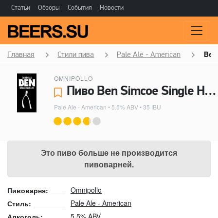
Статьи
Обзоры
События
Новости
Главная
Стили пива
Pale Ale - American
Ben 
OMNIPOLLO
Пиво Ben Simcoe Single Hop Pale - Omnipollo
Pale Ale - American
• 5.5% ABV • 35 IBU
Это пиво больше не производится
пивоварней.
Omnipollo
Пивоварня:
Pale Ale - American
Стиль:
5.5% ABV
Алкоголь: