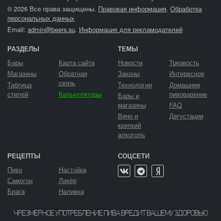
© 2026 Все права защищены.
Правовая информация
.
Обработка
персональных данных
Email:
admin@beers.su
.
Информация для рекламодателей
РАЗДЕЛЫ
ТЕМЫ
Бары
Карта сайта
Новости
Трезвость
Магазины
Обратная
Законы
Интересное
связь
Таблица
Технологии
Домашнее
стилей
Калькуляторы
пивоварение
Бары и
магазины
FAQ
Вино и
Дегустации
крепкий
алкоголь
РЕЦЕПТЫ
СОЦСЕТИ
Пиво
Настойка
Самогон
Ликёр
Брага
Наливка
ЧРЕЗМЕРНОЕ УПОТРЕБЛЕНИЕ ПИВА ВРЕДИТ ВАШЕМУ ЗДОРОВЬЮ