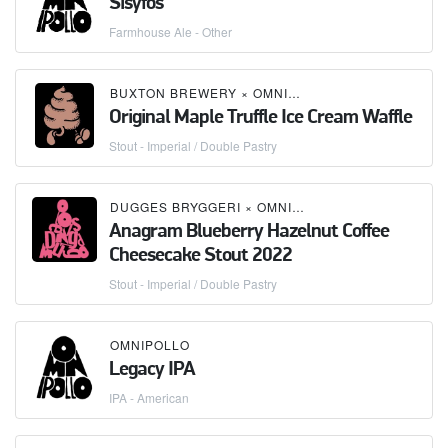
Sisyfos
Farmhouse Ale - Other
BUXTON BREWERY
×
OMNIPOLLO
Original Maple Truffle Ice Cream Waffle
Stout - Imperial / Double Pastry
DUGGES BRYGGERI
×
OMNIPOLLO
Anagram Blueberry Hazelnut Coffee
Cheesecake Stout 2022
Stout - Imperial / Double Pastry
OMNIPOLLO
Legacy IPA
IPA - American