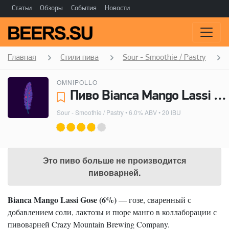
Статьи
Обзоры
События
Новости
Главная
Стили пива
Sour - Smoothie / Pastry
OMNIPOLLO
Пиво Bianca Mango Lassi Gose - Omnipollo
Sour - Smoothie / Pastry
• 6.0% ABV • 20 IBU
Это пиво больше не производится
пивоварней.
Bianca Mango Lassi Gose (6%)
— гозе, сваренный с
добавлением соли, лактозы и пюре манго в коллаборации с
пивоварней Crazy Mountain Brewing Company.