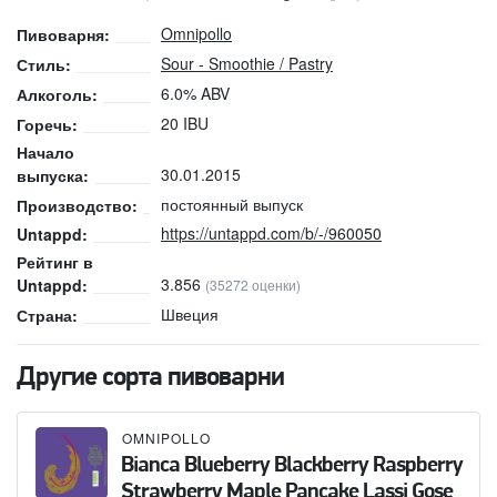
Omnipollo
Пивоварня:
Sour - Smoothie / Pastry
Стиль:
6.0% ABV
Алкоголь:
20 IBU
Горечь:
Начало
30.01.2015
выпуска:
постоянный выпуск
Производство:
https://untappd.com/b/-/960050
Untappd:
Рейтинг в
3.856
Untappd:
(35272 оценки)
Швеция
Страна:
Другие сорта пивоварни
OMNIPOLLO
Bianca Blueberry Blackberry Raspberry
Strawberry Maple Pancake Lassi Gose