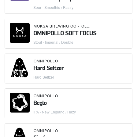
Sour - Smoothie / Pastry
MOKSA BREWING CO
×
CLAG BREWING COMPANY
OMNIPOLLO SOFT FOCUS
Stout - Imperial / Double
OMNIPOLLO
Hard Seltzer
Hard Seltzer
OMNIPOLLO
Beglo
IPA - New England / Hazy
OMNIPOLLO