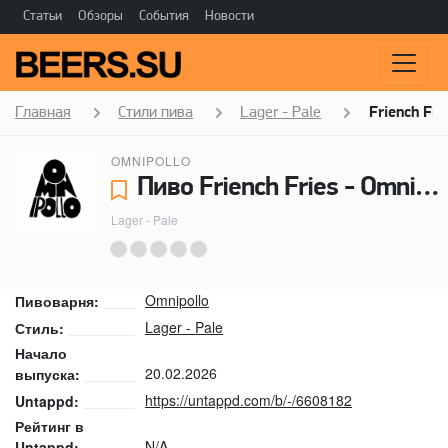
Статьи
Обзоры
События
Новости
Главная
Стили пива
Lager - Pale
Friench Fri
OMNIPOLLO
Пиво Friench Fries - Omnipollo
Lager - Pale
Omnipollo
Пивоварня:
Lager - Pale
Стиль:
Начало
20.02.2026
выпуска:
https://untappd.com/b/-/6608182
Untappd:
Рейтинг в
N/A
Untappd: