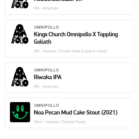
IPA - American
OMNIPOLLO
Kings Church Omnipollo X Toppling
Goliath
IPA - Imperial / Double New England / Hazy
OMNIPOLLO
Riwaka IPA
IPA - American
OMNIPOLLO
Noa Pecan Mud Cake Stout (2021)
Stout - Imperial / Double Pastry