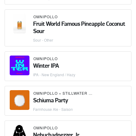
OMNIPOLLO
Fruit World Famous Pineapple Coconut
Sour
Sour - Other
OMNIPOLLO
Winter IPA
IPA - New England / Hazy
OMNIPOLLO
×
STILLWATER ARTISANAL
Schiuma Party
Farmhouse Ale - Saison
OMNIPOLLO
Nebuchadnezzer Jr.