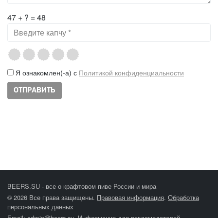
47 + ? = 48
Я ознакомлен(-а) с
Политикой конфиденциальности
BEERS.SU - все о крафтовом пиве России и мира
© 2026 Все права защищены.
Правовая информация
.
Обработка
персональных данных
Email:
admin@beers.su
.
Информация для рекламодателей