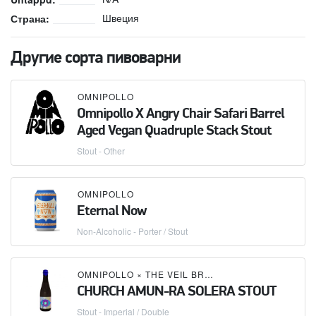
Швеция
Страна:
Другие сорта пивоварни
OMNIPOLLO
Omnipollo X Angry Chair Safari Barrel
Aged Vegan Quadruple Stack Stout
Stout - Other
OMNIPOLLO
Eternal Now
Non-Alcoholic - Porter / Stout
OMNIPOLLO
×
THE VEIL BREWING CO.
CHURCH AMUN-RA SOLERA STOUT
Stout - Imperial / Double