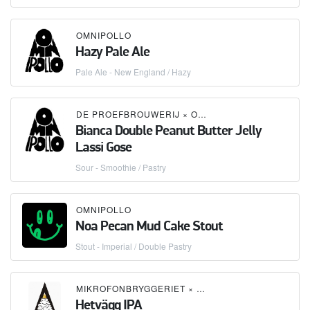
OMNIPOLLO
Hazy Pale Ale
Pale Ale - New England / Hazy
DE PROEFBROUWERIJ
×
OMNIPOLLO
Bianca Double Peanut Butter Jelly
Lassi Gose
Sour - Smoothie / Pastry
OMNIPOLLO
Noa Pecan Mud Cake Stout
Stout - Imperial / Double Pastry
MIKROFONBRYGGERIET
×
OMNIPOLLO
×
BREWSKI
Hetvägg IPA