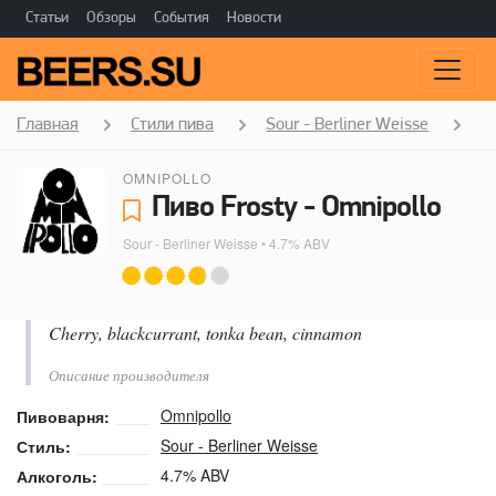
Статьи
Обзоры
События
Новости
Главная
Стили пива
Sour - Berliner Weisse
F
OMNIPOLLO
Пиво Frosty - Omnipollo
Sour - Berliner Weisse
• 4.7% ABV
Cherry, blackcurrant, tonka bean, cinnamon
Описание производителя
Omnipollo
Пивоварня:
Sour - Berliner Weisse
Стиль:
4.7% ABV
Алкоголь: