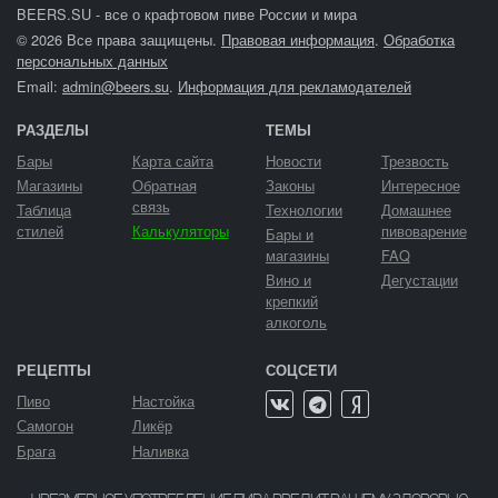
BEERS.SU - все о крафтовом пиве России и мира
© 2026 Все права защищены.
Правовая информация
.
Обработка
персональных данных
Email:
admin@beers.su
.
Информация для рекламодателей
РАЗДЕЛЫ
ТЕМЫ
Бары
Карта сайта
Новости
Трезвость
Магазины
Обратная
Законы
Интересное
связь
Таблица
Технологии
Домашнее
стилей
Калькуляторы
пивоварение
Бары и
магазины
FAQ
Вино и
Дегустации
крепкий
алкоголь
РЕЦЕПТЫ
СОЦСЕТИ
Пиво
Настойка
Самогон
Ликёр
Брага
Наливка