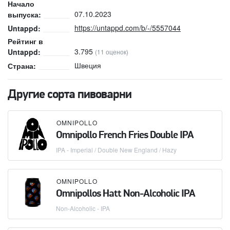
Начало
07.10.2023
выпуска:
https://untappd.com/b/-/5557044
Untappd:
Рейтинг в
3.795
Untappd:
(11 оценок)
Швеция
Страна:
Другие сорта пивоварни
OMNIPOLLO
Omnipollo French Fries Double IPA
IPA - Imperial / Double New England / Hazy
OMNIPOLLO
Omnipollos Hatt Non-Alcoholic IPA
Non-Alcoholic - IPA